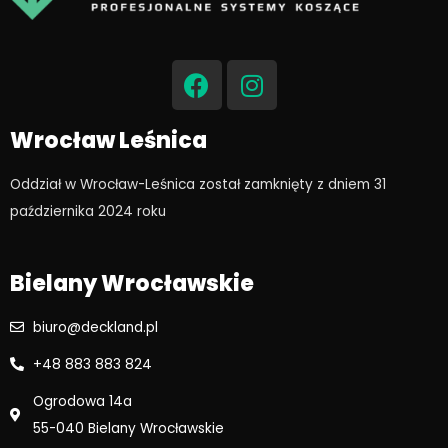
F
I
a
n
c
s
e
t
Wrocław Leśnica
b
a
o
g
Oddział w Wrocław-Leśnica został zamknięty z dniem 31
o
r
października 2024 roku​
k
a
m
Bielany Wrocławskie
biuro@deckland.pl
+48 883 883 824
Ogrodowa 14a
55-040 Bielany Wrocławskie