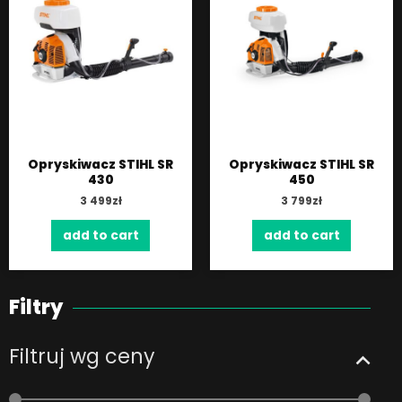
Opryskiwacz STIHL SR
Opryskiwacz STIHL SR
430
450
3 499
zł
3 799
zł
add to cart
add to cart
Filtry
Filtruj wg ceny
Min
Max
price
price