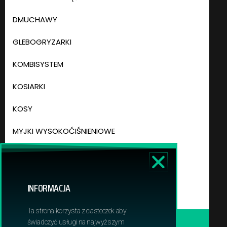
DMUCHAWY
GLEBOGRYZARKI
KOMBISYSTEM
KOSIARKI
KOSY
MYJKI WYSOKOĆIŚNIENIOWE
NOŻYCE DO ŻYWOPŁOTU
ODKURZACZE OGRODOWE
INFORMACJA
ODKURZACZE PRZEMYSŁOWE
Ta strona korzysta z ciasteczek aby
OPRYSKIWACZE
świadczyć usługi na najwyższym