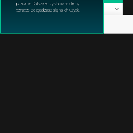
poziomie. Dalsze korzystanie ze strony
PILARKI I PODKRZESYWARKI
oznacza, że zgadzasz się na ich użycie.
POMPY WODNE
PRZECINARKI I PILARKI DO BETONU
ROBOTY KOSZĄCE
ROZDRABNIACZE
ŚWIDRY GLEBOWE
TRAKTORY OGRODOWE
WERTYKULATORY
ZAMIATARKI