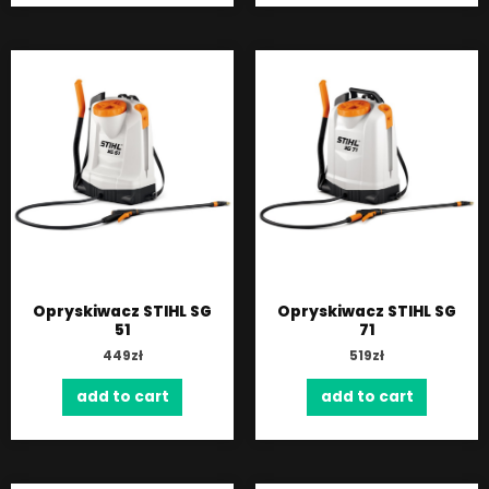
Opryskiwacz STIHL SG
Opryskiwacz STIHL SG
51
71
449
zł
519
zł
add to cart
add to cart