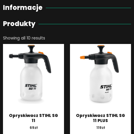
Informacje
Produkty
Showing all 10 results
Opryskiwacz STIHL SG
Opryskiwacz STIHL SG
11
11 PLUS
69
zł
119
zł