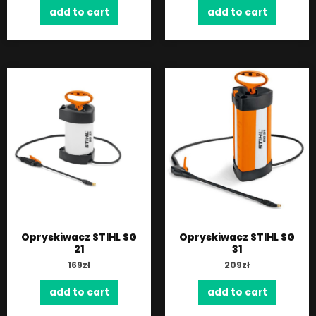
add to cart
add to cart
Opryskiwacz STIHL SG
Opryskiwacz STIHL SG
21
31
169
zł
209
zł
add to cart
add to cart