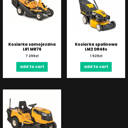
Kosiarka samojezdna
Kosiarka spalinowa
LR1 MR76
LM2 DR46s
7 299
zł
1 929
zł
add to cart
add to cart