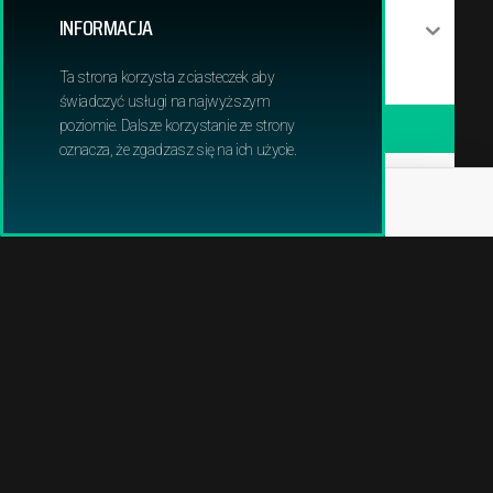
INFORMACJA
PILARKI I PODKRZESYWARKI
Ta strona korzysta z ciasteczek aby
POMPY WODNE
świadczyć usługi na najwyższym
poziomie. Dalsze korzystanie ze strony
PRZECINARKI I PILARKI DO BETONU
oznacza, że zgadzasz się na ich użycie.
ROBOTY KOSZĄCE
ROZDRABNIACZE
ŚWIDRY GLEBOWE
TRAKTORY OGRODOWE
WERTYKULATORY
ZAMIATARKI