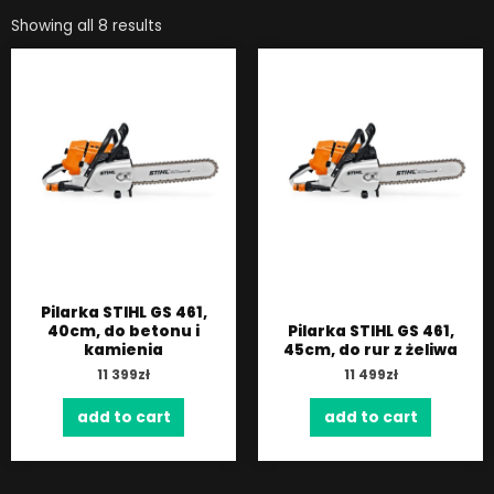
Showing all 8 results
Pilarka STIHL GS 461,
40cm, do betonu i
Pilarka STIHL GS 461,
kamienia
45cm, do rur z żeliwa
11 399
zł
11 499
zł
add to cart
add to cart