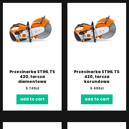
Przecinarka STIHL TS
Przecinarka STIHL TS
420, tarcza
420, tarcza
diamentowa
korundowa
5 749
zł
5 499
zł
add to cart
add to cart