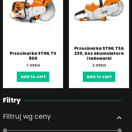
Przecinarka STIHL TSA
Przecinarka STIHL TS
230, bez akumulatora
800
i ładowarki
7 499
zł
2 099
zł
add to cart
add to cart
Filtry
Filtruj wg ceny
Min
Max
price
price