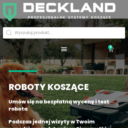
Skip
to
content
Wyszukiwarka
produktów
Menu
0
wóze
ROBOTY KOSZĄCE
Umów się na bezpłatną wycenę i test
robota
Podczas jednej wizyty w Twoim