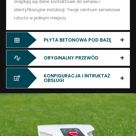
znajdują się dane kontaktowe do serwisu i
identyfikacyjne instalacji. Twoje centrum serwisowe
robota w jednym miejscu.
PŁYTA BETONOWA POD BAZĘ
ORYGINALNY PRZEWÓD
KONFIGURACJA I INTRUKTAŻ
OBSŁUGI