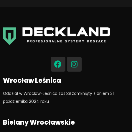
F
I
a
n
c
s
e
t
Wrocław Leśnica
b
a
o
g
Oddział w Wrocław-Leśnica został zamknięty z dniem 31
o
r
października 2024 roku​
k
a
m
Bielany Wrocławskie