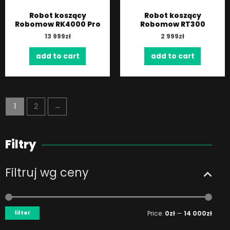
Robot koszący
Robot koszący
Robomow RK4000 Pro
Robomow RT300
13 999
zł
2 999
zł
add to cart
add to cart
1
2
→
Filtry
Filtruj wg ceny
Min
Max
price
price
filter
Price:
0zł
—
14 000zł