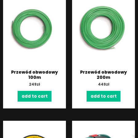
Przewód obwodowy
Przewód obwodowy
100m
200m
249
zł
449
zł
add to cart
add to cart