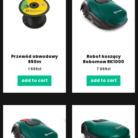
Przewód obwodowy
Robot koszący
650m
Robomow RK1000
1 599
zł
7 699
zł
add to cart
add to cart