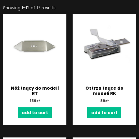
Showing 1–12 of 17 results
Nóż tnący do modeli
Ostrza tnące do
RT
modeli RK
159
zł
89
zł
add to cart
add to cart