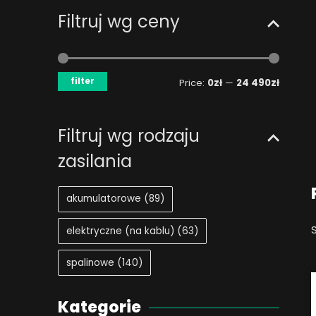
Filtruj wg ceny
Min
Max
price
price
filter
Price:
0zł
—
24 490zł
Filtruj wg rodzaju
zasilania
akumulatorowe
(89)
elektryczne (na kablu)
(63)
spalinowe
(140)
Kategorie