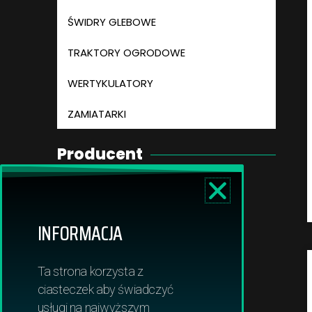
ŚWIDRY GLEBOWE
TRAKTORY OGRODOWE
WERTYKULATORY
ZAMIATARKI
Producent
TORO
Cub Cadet
INFORMACJA
STIHL
Ta strona korzysta z
WOLF Garten
ciasteczek aby świadczyć
usługi na najwyższym