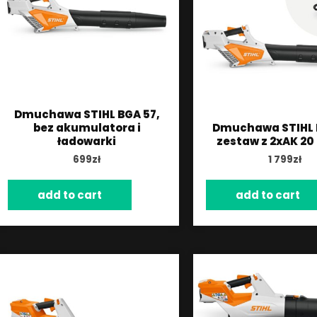
Dmuchawa STIHL BGA 57,
bez akumulatora i
Dmuchawa STIHL 
ładowarki
zestaw z 2xAK 20 i
699
zł
1 799
zł
add to cart
add to cart