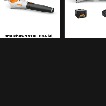
Dmuchawa STIHL BGA 60,
bez akumulatora i
Dmuchawa STIHL 
ładowarki
zestaw AK 30 i A
869
zł
1 599
zł
add to cart
add to cart
1
2
3
4
…
25
26
27
→