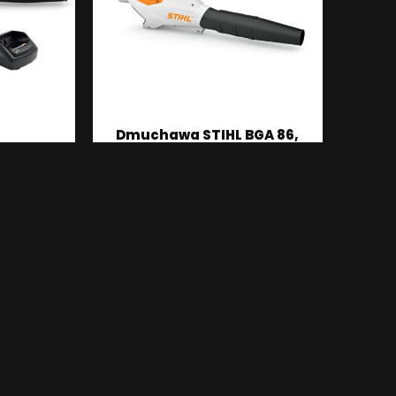
Dmuchawa STIHL BGA 86,
BGA 60,
bez akumulatora i
L 101
ładowarki
1 499
zł
add to cart