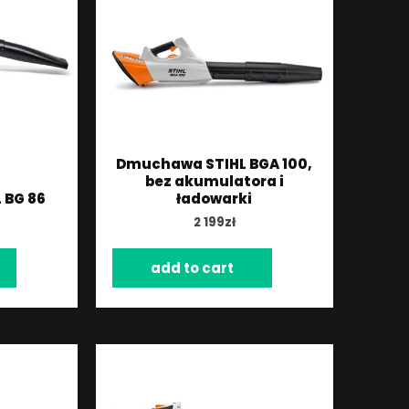
Dmuchawa STIHL BGA 100,
bez akumulatora i
 BG 86
ładowarki
2 199
zł
add to cart