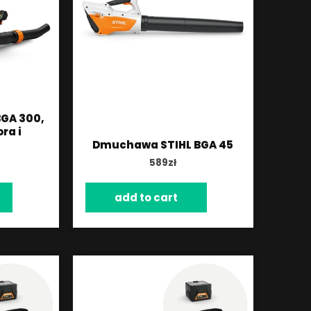
GA 300,
ra i
Dmuchawa STIHL BGA 45
589
zł
add to cart