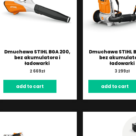
Dmuchawa STIHL BGA 200,
Dmuchawa STIHL B
bez akumulatora i
bez akumulato
ładowarki
ładowarki
2 669
zł
3 299
zł
add to cart
add to cart