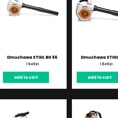
Dmuchawa STIHL BG 56
Dmuchawa STIHL
1 549
zł
1 849
zł
add to cart
add to cart