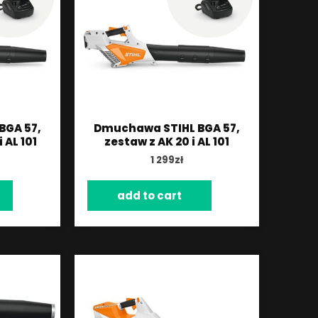
BGA 57,
Dmuchawa STIHL BGA 57,
 AL 101
zestaw z AK 20 i AL 101
1 299
zł
add to cart