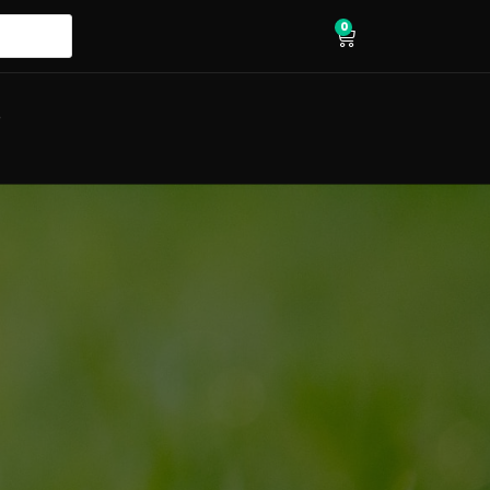
0
wózek
O