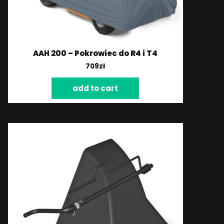
AAH 200 – Pokrowiec do R4 i T4
709
zł
add to cart