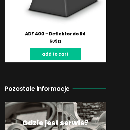
ADF 400 – Deflektor do R4
609
zł
add to cart
Pozostałe informacje
Gdzie jest serwis?