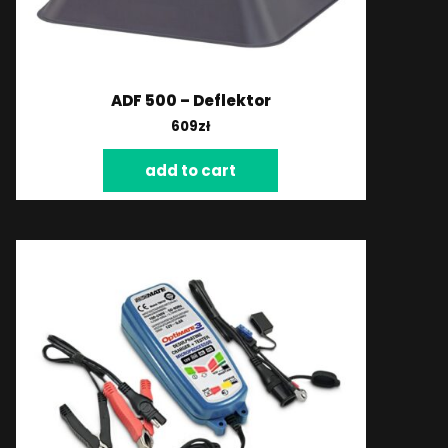
ADF 500 – Deflektor
609
zł
add to cart