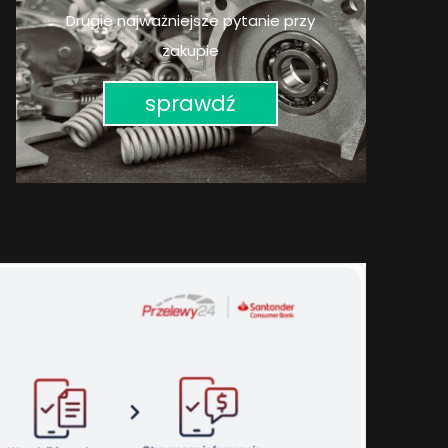
Drugie najważniejsze pytanie przy
zakupie
sprawdź