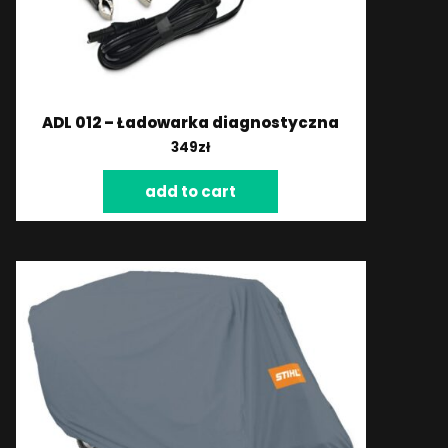
ADL 012 – Ładowarka diagnostyczna
349
zł
add to cart