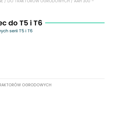
NE
/
DO TRAKTORÓW OGRODOWYCH
/ AAH 300 –
c do T5 i T6
h serii T5 i T6
TRAKTORÓW OGRODOWYCH