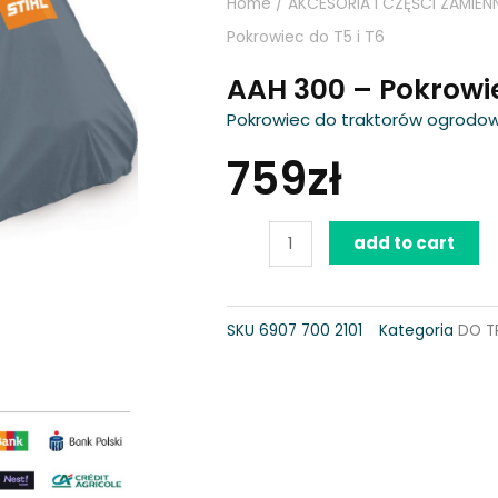
Home
/
AKCESORIA I CZĘŚCI ZAMIEN
Pokrowiec do T5 i T6
AAH 300 – Pokrowie
Pokrowiec do traktorów ogrodowyc
759
zł
AAH
add to cart
300
-
SKU
6907 700 2101
Kategoria
DO 
Pokrowiec
do
T5
i
T6