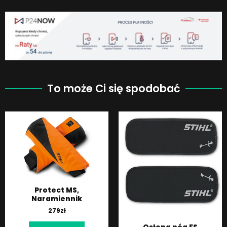
To może Ci się spodobać
Protect MS,
Naramiennik
279
zł