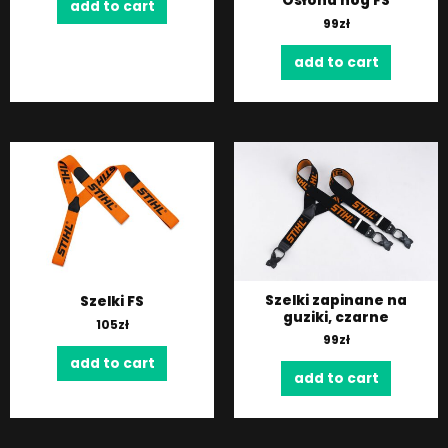
Osłona nóg FS
add to cart
99
zł
add to cart
Szelki zapinane na
Szelki FS
guziki, czarne
105
zł
99
zł
add to cart
add to cart