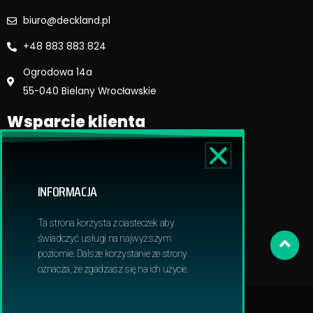
biuro@deckland.pl
+48 883 883 824
Ogrodowa 14a
55-040 Bielany Wrocławskie
Wsparcie klienta
Regulamin sklepu
Reklamacje i zwroty
INFORMACJA
Dostawa i płatność
Polityka prywatnosci
Ta strona korzysta z ciasteczek aby
Obowiązek informacyjny RODO
świadczyć usługi na najwyższym
poziomie. Dalsze korzystanie ze strony
oznacza, że zgadzasz się na ich użycie.
© 2024 Deckland | All Rights Reserved