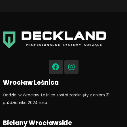
F
I
a
n
c
s
e
t
Wrocław Leśnica
b
a
o
g
Oddział w Wrocław-Leśnica został zamknięty z dniem 31
o
r
października 2024 roku​
k
a
m
Bielany Wrocławskie