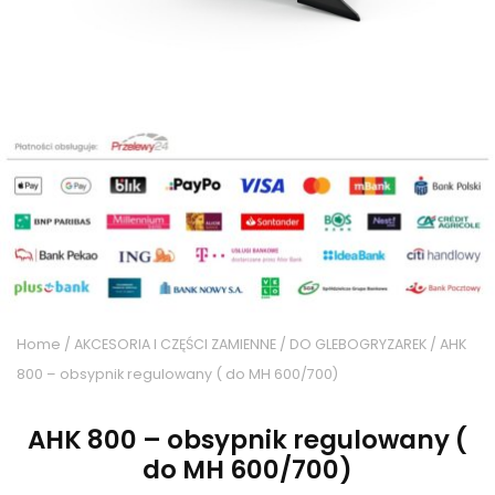
Home
/
AKCESORIA I CZĘŚCI ZAMIENNE
/
DO GLEBOGRYZAREK
/ AHK
800 – obsypnik regulowany ( do MH 600/700)
AHK 800 – obsypnik regulowany (
do MH 600/700)