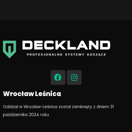
F
I
a
n
c
s
e
t
Wrocław Leśnica
b
a
o
g
Oddział w Wrocław-Leśnica został zamknięty z dniem 31
o
r
października 2024 roku​
k
a
m