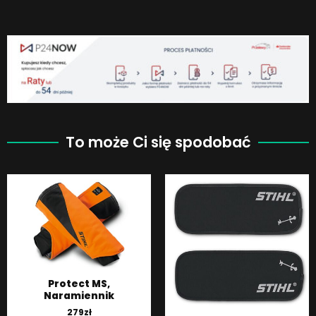
To może Ci się spodobać
Protect MS,
Naramiennik
279
zł