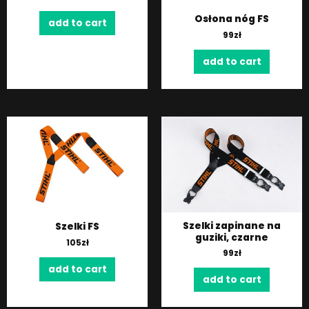
Osłona nóg FS
add to cart
99
zł
add to cart
Szelki zapinane na
Szelki FS
guziki, czarne
105
zł
99
zł
add to cart
add to cart