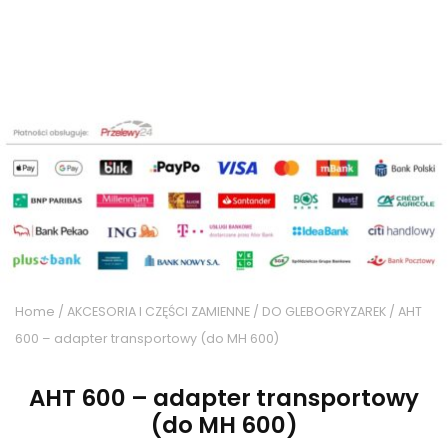
Home
/
AKCESORIA I CZĘŚCI ZAMIENNE
/
DO GLEBOGRYZAREK
/ AHT
600 – adapter transportowy (do MH 600)
AHT 600 – adapter transportowy
(do MH 600)