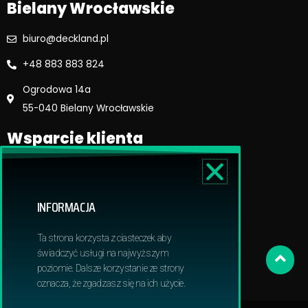
Bielany Wrocławskie
biuro@deckland.pl
+48 883 883 824
Ogrodowa 14a
55-040 Bielany Wrocławskie
Wsparcie klienta
Regulamin sklepu
Reklamacje i zwroty
INFORMACJA
Dostawa i płatność
Polityka prywatnosci
Ta strona korzysta z ciasteczek aby
Obowiązek informacyjny RODO
świadczyć usługi na najwyższym
poziomie. Dalsze korzystanie ze strony
oznacza, że zgadzasz się na ich użycie.