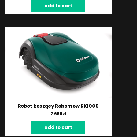
add to cart
Robot koszący Robomow RK1000
7 699
zł
add to cart