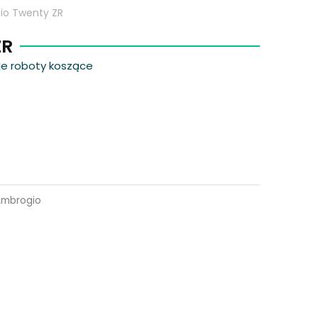
io Twenty ZR
ZR
uje roboty koszące
Ambrogio