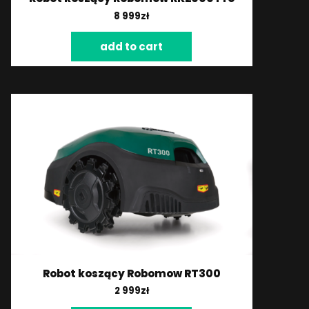
8 999
zł
add to cart
Robot koszący Robomow RT300
2 999
zł