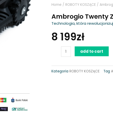
Home
/
ROBOTY KOSZĄCE
/ Ambrog
Ambrogio Twenty 
Technologia, która rewolucjoniz
8 199
zł
Ambrogio
add to cart
Twenty
ZR
Kategoria
ROBOTY KOSZĄCE
Tag
quantity