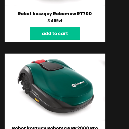
Robot koszący Robomow RT700
3 499
zł
add to cart
Robot koszący Robomow RK2000 Pro