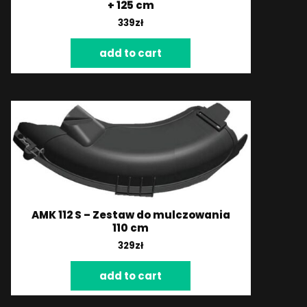
+ 125 cm
339
zł
add to cart
AMK 112 S – Zestaw do mulczowania
110 cm
329
zł
add to cart