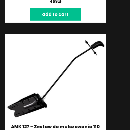
459
zł
add to cart
AMK 127 – Zestaw do mulczowania 110