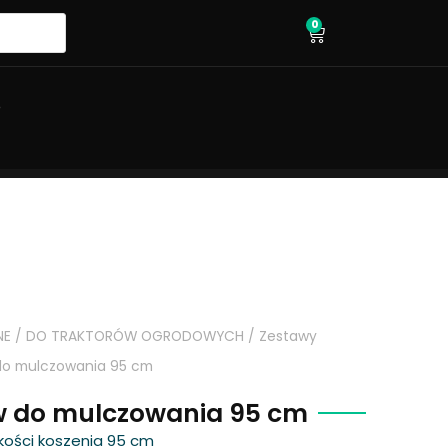
0
wózek
O
NE
/
DO TRAKTORÓW OGRODOWYCH
/
Zestawy
do mulczowania 95 cm
w do mulczowania 95 cm
ości koszenia 95 cm