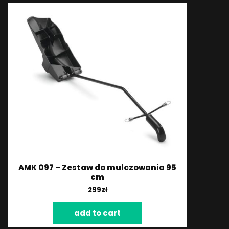
AMK 097 – Zestaw do mulczowania 95
cm
299
zł
add to cart