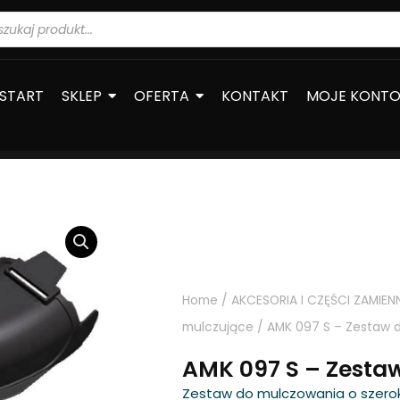
warka
ów
START
SKLEP
OFERTA
KONTAKT
MOJE KONT
Home
/
AKCESORIA I CZĘŚCI ZAMIEN
mulczujące
/ AMK 097 S – Zestaw 
AMK 097 S – Zesta
Zestaw do mulczowania o szerok