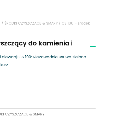
E
/
ŚRODKI CZYSZCZĄCE & SMARY
/ CS 100 – środek
yszczący do kamienia i
i elewacji CS 100: Niezawodnie usuwa zielone
 kurz
KI CZYSZCZĄCE & SMARY