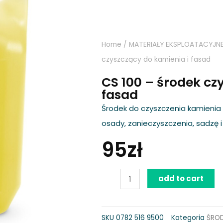
Home
/
MATERIAŁY EKSPLOATACYJN
czyszczący do kamienia i fasad
CS 100 – środek cz
fasad
Środek do czyszczenia kamienia 
osady, zanieczyszczenia, sadzę i
95
zł
CS
add to cart
100
-
SKU
0782 516 9500
Kategoria
ŚROD
środek