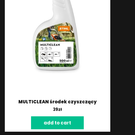
MULTICLEAN środek czyszczący
39
zł
add to cart