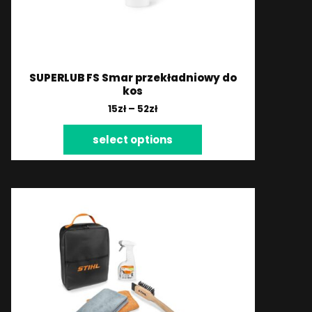
SUPERLUB FS Smar przekładniowy do
kos
15
zł
–
52
zł
select options