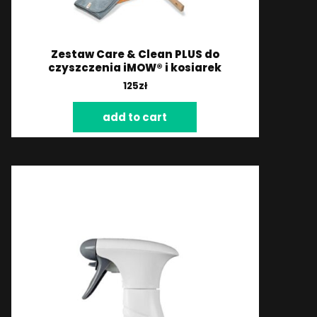
Zestaw Care & Clean PLUS do
czyszczenia iMOW® i kosiarek
125
zł
add to cart