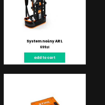
System nośny AR L
699
zł
add to cart