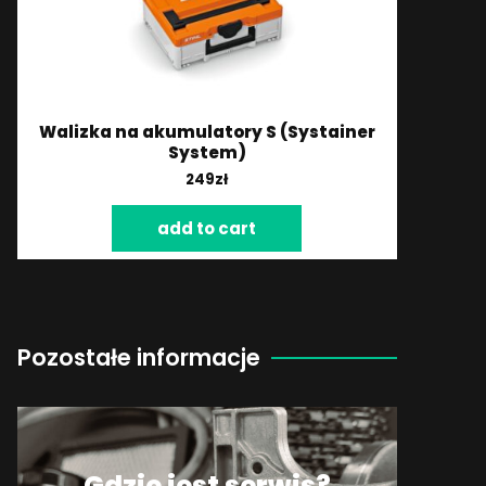
Walizka na akumulatory S (Systainer
System)
249
zł
add to cart
Pozostałe informacje
Gdzie jest serwis?