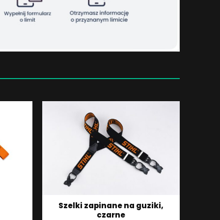
Szelki zapinane na guziki,
czarne