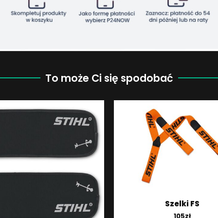
To może Ci się spodobać
Szelki FS
105
zł