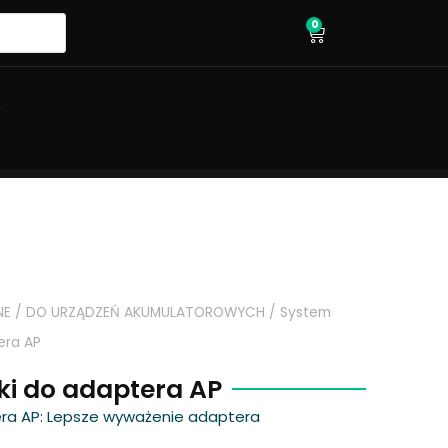
0
wózek
O
NE
/
DO URZĄDZEŃ AKUMULATOROWYCH
/
System
era AP
ki do adaptera AP
ra AP: Lepsze wyważenie adaptera