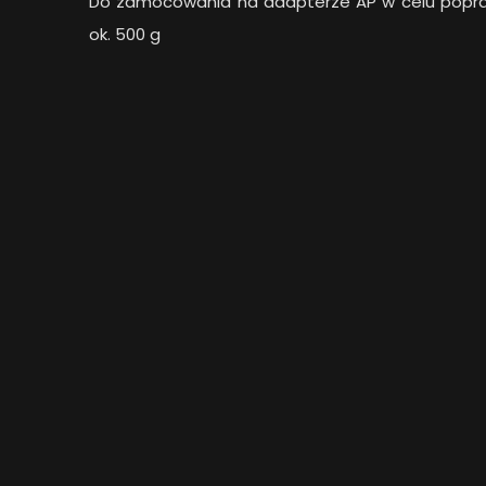
Do zamocowania na adapterze AP w celu popraw
ok. 500 g