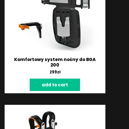
Komfortowy system nośny do BGA
200
299
zł
add to cart