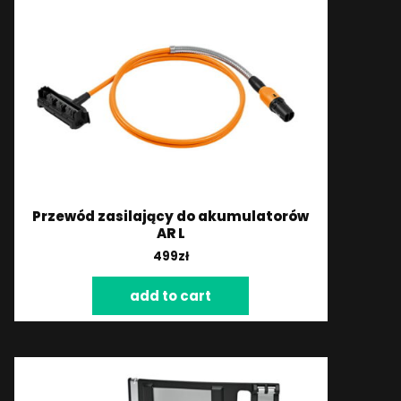
Przewód zasilający do akumulatorów
AR L
499
zł
add to cart