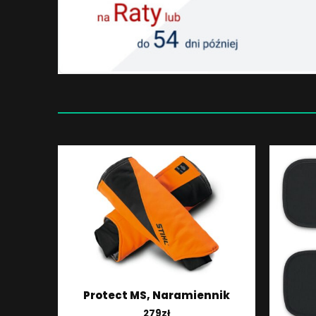
Protect MS, Naramiennik
279
zł