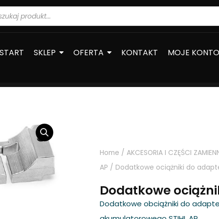
warka
ów
START
SKLEP
OFERTA
KONTAKT
MOJE KONT
Home
/
AKCESORIA I CZĘŚCI ZAMIEN
AP
/ Dodatkowe ociążniki do adapt
Dodatkowe ociążni
Dodatkowe obciążniki do adapte
akumulatorowego STIHL AP