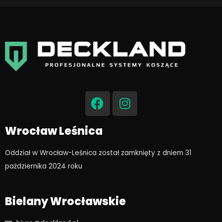
F
I
a
n
c
s
e
t
Wrocław Leśnica
b
a
o
g
Oddział w Wrocław-Leśnica został zamknięty z dniem 31
o
r
października 2024 roku​
k
a
m
Bielany Wrocławskie