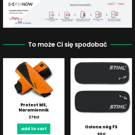
To może Ci się spodobać
Protect MS,
Naramiennik
279
zł
Osłona nóg FS
add to cart
99
zł