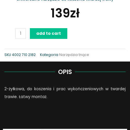
139
zł
Głowica
add to cart
tnąca
DuroCut
20-
SKU
4002 710 2182
Kategoria
Narzędzia tnące
2
quantity
OPIS
2-żyłkowa, do koszenia i prac wykończeniowych w twardej
trawie. Łatwy montaż.