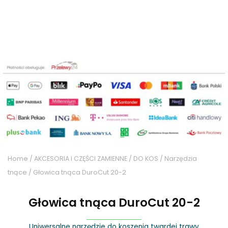
Home
/
AKCESORIA I CZĘŚCI ZAMIENNE
/
DO KOS
/
Narzędzia
tnące
/ Głowica tnąca DuroCut 20-2
Głowica tnąca DuroCut 20-2
Uniwersalne narzędzie do koszenia twardej trawy