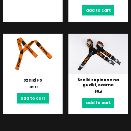
add to cart
Szelki zapinane na
Szelki FS
guziki, czarne
105
zł
99
zł
add to cart
add to cart