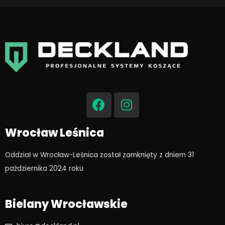
F
I
a
n
c
s
e
t
Wrocław Leśnica
b
a
o
g
Oddział w Wrocław-Leśnica został zamknięty z dniem 31
o
r
października 2024 roku​
k
a
m
Bielany Wrocławskie