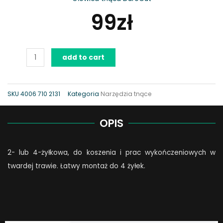
99
zł
Głowica
add to cart
tnąca
DuroCut
5-
SKU
4006 710 2131
Kategoria
Narzędzia tnące
2
quantity
OPIS
2- lub 4-żyłkowa, do koszenia i prac wykończeniowych w
twardej trawie. Łatwy montaż do 4 żyłek.