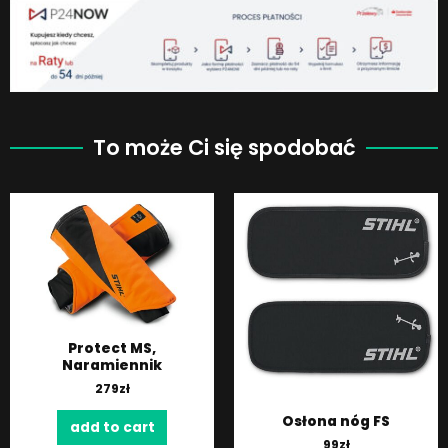
To może Ci się spodobać
Protect MS,
Naramiennik
279
zł
Osłona nóg FS
add to cart
99
zł