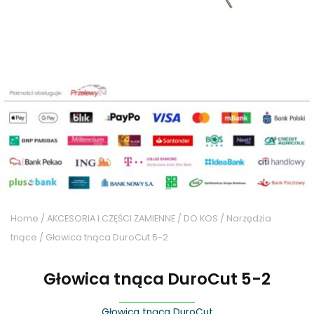
Home
/
AKCESORIA I CZĘŚCI ZAMIENNE
/
DO KOS
/
Narzędzia
tnące
/ Głowica tnąca DuroCut 5-2
Głowica tnąca DuroCut 5-2
Głowica tnąca DuroCut