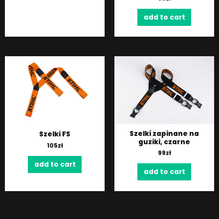
add to cart
Szelki zapinane na
Szelki FS
guziki, czarne
105
zł
99
zł
add to cart
add to cart