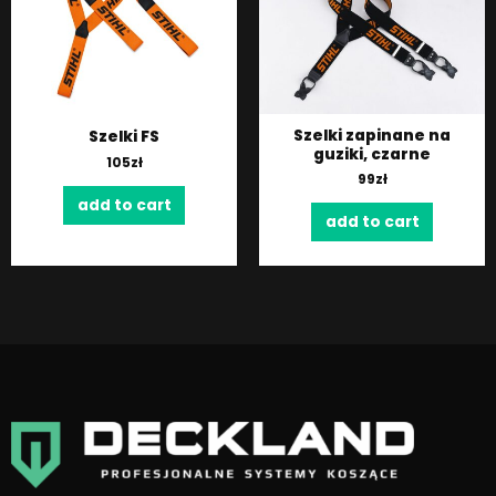
Szelki zapinane na
Szelki FS
guziki, czarne
105
zł
99
zł
add to cart
add to cart