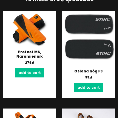
Protect MS,
Naramiennik
279
zł
Osłona nóg FS
add to cart
99
zł
add to cart