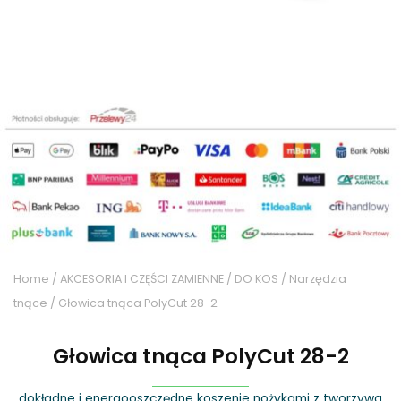
Home
/
AKCESORIA I CZĘŚCI ZAMIENNE
/
DO KOS
/
Narzędzia
tnące
/ Głowica tnąca PolyCut 28-2
Głowica tnąca PolyCut 28-2
dokładne i energooszczędne koszenie nożykami z tworzywa