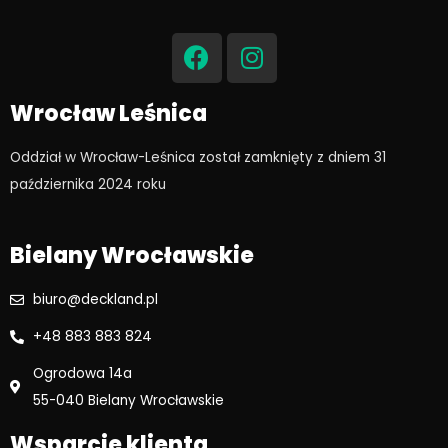
F
I
a
n
c
s
e
t
Wrocław Leśnica
b
a
o
g
Oddział w Wrocław-Leśnica został zamknięty z dniem 31
o
r
października 2024 roku​
k
a
m
Bielany Wrocławskie
biuro@deckland.pl
+48 883 883 824
Ogrodowa 14a
55-040 Bielany Wrocławskie
Wsparcie klienta