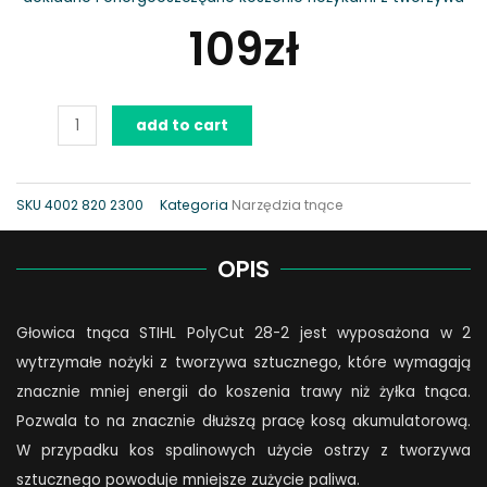
109
zł
Głowica
add to cart
tnąca
PolyCut
28-
SKU
4002 820 2300
Kategoria
Narzędzia tnące
2
quantity
OPIS
Głowica tnąca STIHL PolyCut 28-2 jest wyposażona w 2
wytrzymałe nożyki z tworzywa sztucznego, które wymagają
znacznie mniej energii do koszenia trawy niż żyłka tnąca.
Pozwala to na znacznie dłuższą pracę kosą akumulatorową.
W przypadku kos spalinowych użycie ostrzy z tworzywa
sztucznego powoduje mniejsze zużycie paliwa.