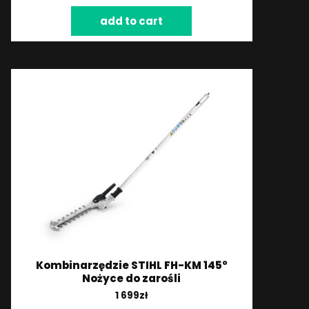
add to cart
Kombinarzędzie STIHL FH-KM 145°
Nożyce do zarośli
1 699
zł