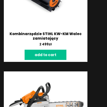
Kombinarzędzie STIHL KW-KM Walec
zamiatający
2 499
zł
add to cart