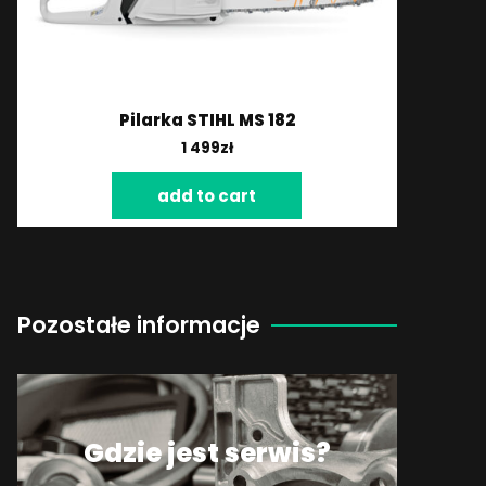
Pilarka STIHL MS 182
1 499
zł
add to cart
Pozostałe informacje
Gdzie jest serwis?