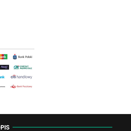
Nożyce
obrotowe
quantity
PIS