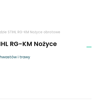
dzie STIHL RG-KM Nożyce obrotowe
IHL RG-KM Nożyce
hwastów i trawy