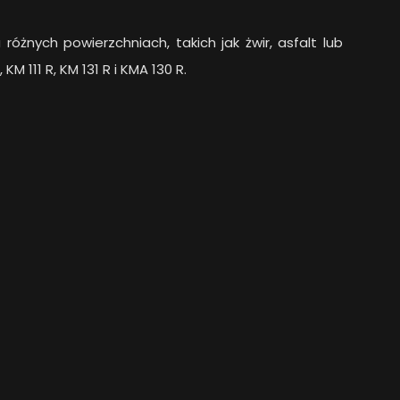
żnych powierzchniach, takich jak żwir, asfalt lub
M 111 R, KM 131 R i KMA 130 R.