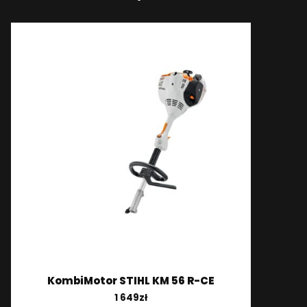
KombiMotor STIHL KM 56 R-CE
1 649
zł