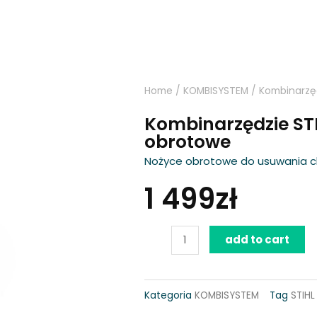
Home
/
KOMBISYSTEM
/ Kombinarzę
Kombinarzędzie ST
obrotowe
Nożyce obrotowe do usuwania c
1 499
zł
Kombinarzędzie
add to cart
STIHL
RG-
Kategoria
KOMBISYSTEM
Tag
STIHL
KM