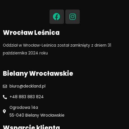
F
I
a
n
c
s
e
t
Wrocław Leśnica
b
a
o
g
Oddział w Wrocław-Leśnica został zamknięty z dniem 31
o
r
października 2024 roku​
k
a
m
Bielany Wrocławskie
biuro@deckland.pl
+48 883 883 824
Ogrodowa 14a
55-040 Bielany Wrocławskie
Wsparcie klienta