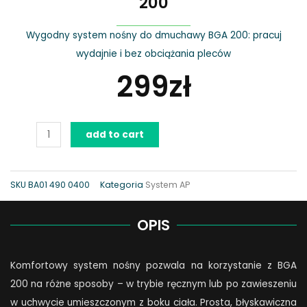
200
Wygodny system nośny do dmuchawy BGA 200: pracuj
wydajnie i bez obciążania pleców
299
zł
Komfortowy
add to cart
system
nośny
do
SKU
BA01 490 0400
Kategoria
System AP
BGA
200
OPIS
quantity
Komfortowy system nośny pozwala na korzystanie z BGA
200 na różne sposoby – w trybie ręcznym lub po zawieszeniu
w uchwycie umieszczonym z boku ciała. Prosta, błyskawiczna