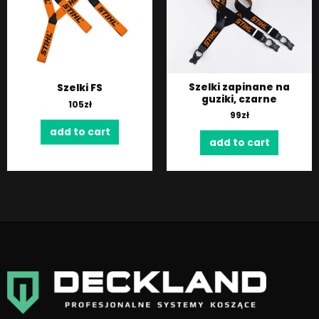
Szelki zapinane na
Szelki FS
guziki, czarne
105
zł
99
zł
add to cart
add to cart