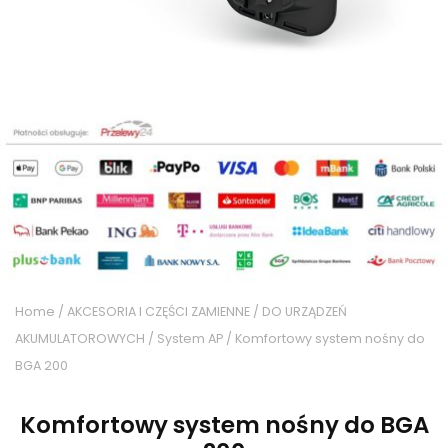
Home
/
AKCESORIA I CZĘŚCI ZAMIENNE
/
DO URZĄDZEŃ
AKUMULATOROWYCH
/
System AP
/ Komfortowy system nośny do
BGA 200
Komfortowy system nośny do BGA