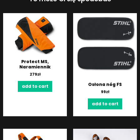
Protect MS,
Naramiennik
279
zł
Osłona nóg FS
add to cart
99
zł
add to cart