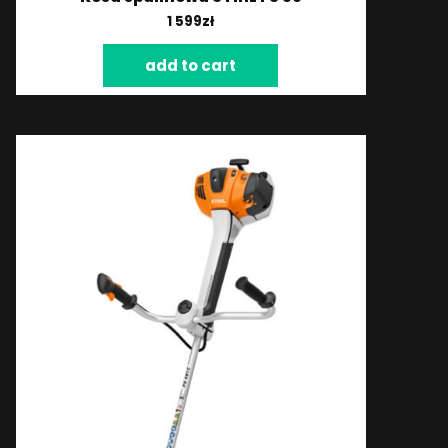
1 599
zł
add to cart