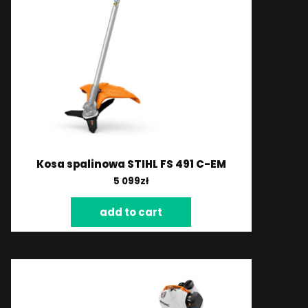
Kosa spalinowa STIHL FS 491 C-EM
5 099
zł
add to cart