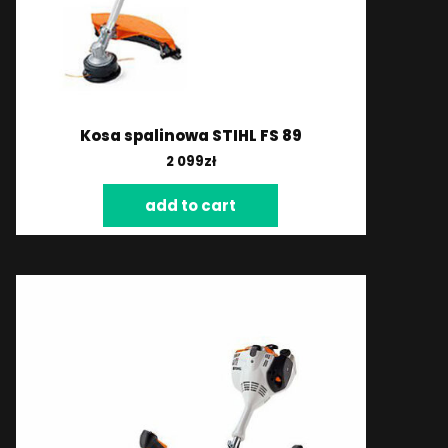
Kosa spalinowa STIHL FS 89
2 099
zł
add to cart