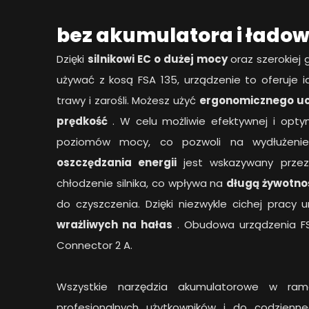
bez akumulatora i ładow
Dzięki
silnikowi EC o dużej mocy
oraz szerokiej 
używać z kosą FSA 135, urządzenie to oferuje id
trawy i zarośli. Możesz użyć
ergonomicznego u
prędkość
. W celu możliwie efektywnej i opty
poziomów mocy, co pozwoli na wydłużeni
oszczędzania energii
jest wskazywany przez
chłodzenie silnika, co wpływa na
długą żywotno
do czyszczenia. Dzięki niezwykle cichej prac
wrażliwych na hałas
. Obudowa urządzenia F
Connector 2 A.
Wszystkie narzędzia akumulatorowe w ra
profesjonalnych użytkowników i do codzienn