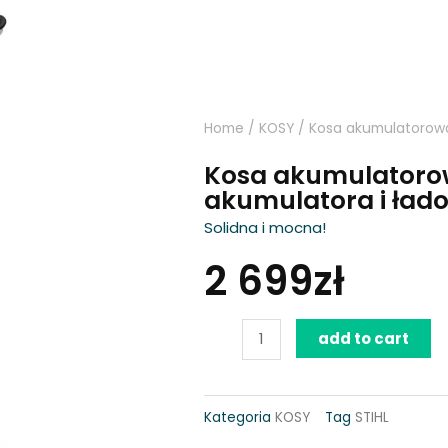
Home
/
KOSY
/ Kosa akumulatorowa 
Kosa akumulatorow
akumulatora i ład
Solidna i mocna!
2 699
zł
Kosa
add to cart
akumulatorowa
STIHL
Kategoria
KOSY
Tag
STIHL
FSA