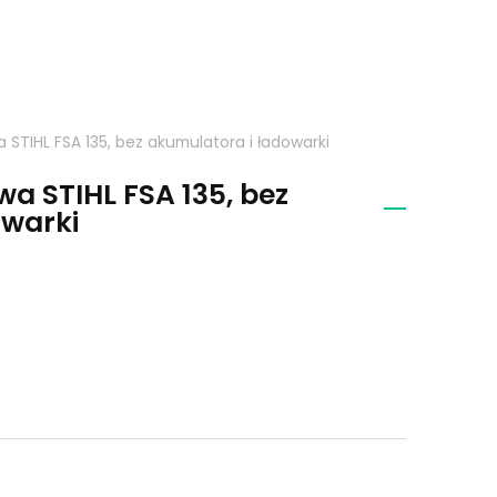
STIHL FSA 135, bez akumulatora i ładowarki
a STIHL FSA 135, bez
owarki