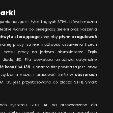
arki
gamie narzędzi i żyłek tnących STIHL, których można
ealne warunki do pielęgnacji zieleni oraz koszenia
chwytu sterującego
kosy, aby
płynnie regulować
malnej pracy istnieje możliwość ustawienia trzech
e czasu pracy na jednym akumulatorze.
Tryb
 diodę LED. Filtr powietrza umożliwia optymalne
ść kosy FSA 135
. Ponadto filtr powietrza jest łatwy
y urządzenia możesz pracować także w
obszarach
SA 135 jest przystosowana do złącza STIHL Smart
mach systemu STIHL AP są przeznaczone dla
ego użytku nawet w niesprzyjających warunkach