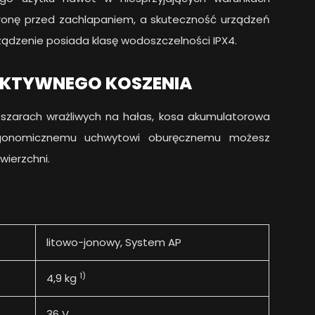
hronę przed zachlapaniem, a skuteczność urządzeń
ądzenie posiada klasę wodoszczelności IPX4.
EKTYWNEGO KOSZENIA
obszarach wrażliwych na hałas, kosa akumulatorowa
rgonomicznemu uchwytowi oburęcznemu możesz
wierzchni.
litowo-jonowy, System AP
1)
4,9 kg
36 V