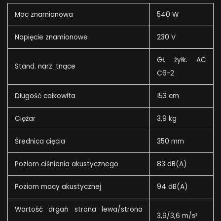
Moc znamionowa
540 W
Napięcie znamionowe
230 V
Gł. żyłk. AC
Stand. narz. tnące
C6-2
Długość całkowita
153 cm
Ciężar
3,9 kg
Średnica cięcia
350 mm
Poziom ciśnienia akustycznego
83 dB(A)
Poziom mocy akustycznej
94 dB(A)
Wartość drgań strona lewa/strona
3,9/3,6 m/s²