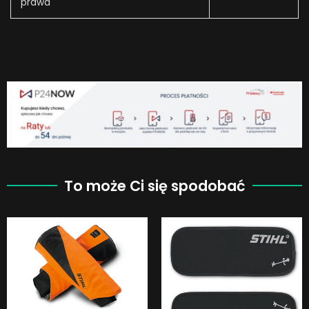
prawa
To może Ci się spodobać