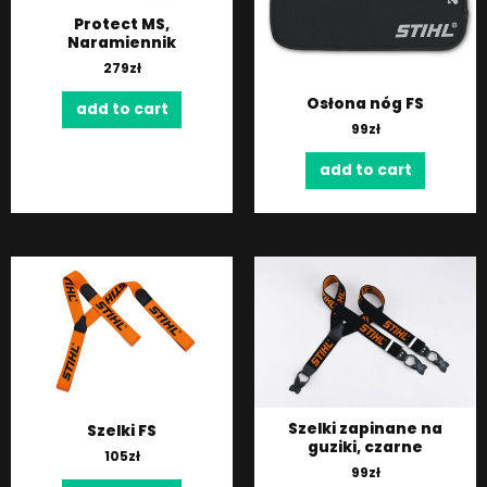
Protect MS,
Naramiennik
279
zł
Osłona nóg FS
add to cart
99
zł
add to cart
Szelki zapinane na
Szelki FS
guziki, czarne
105
zł
99
zł