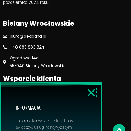
października 2024 roku​
k
a
m
Bielany Wrocławskie
biuro@deckland.pl
+48 883 883 824
Ogrodowa 14a
55-040 Bielany Wrocławskie
Wsparcie klienta
Regulamin sklepu
Reklamacje i zwroty
INFORMACJA
Dostawa i płatność
Polityka prywatnosci
Ta strona korzysta z ciasteczek aby
Obowiązek informacyjny RODO
świadczyć usługi na najwyższym