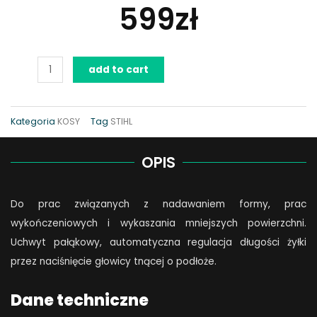
599
zł
Kosa
add to cart
elektryczna
STIHL
FSE
Kategoria
KOSY
Tag
STIHL
60
quantity
OPIS
Do prac związanych z nadawaniem formy, prac
wykończeniowych i wykaszania mniejszych powierzchni.
Uchwyt pałąkowy, automatyczna regulacja długości żyłki
przez naciśnięcie głowicy tnącej o podłoże.
Dane techniczne