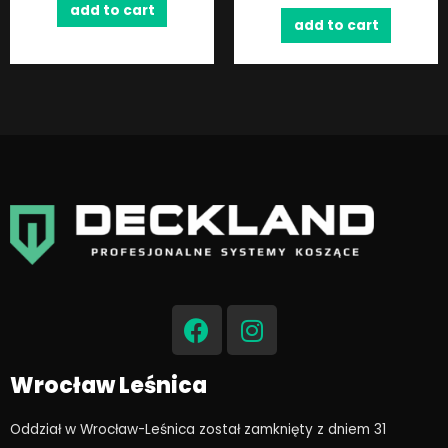
add to cart
add to cart
F
I
a
n
c
s
e
t
Wrocław Leśnica
b
a
o
g
Oddział w Wrocław-Leśnica został zamknięty z dniem 31
o
r