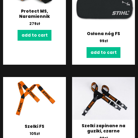
Protect MS,
Naramiennik
279
zł
Osłona nóg FS
add to cart
99
zł
add to cart
Szelki zapinane na
Szelki FS
guziki, czarne
105
zł