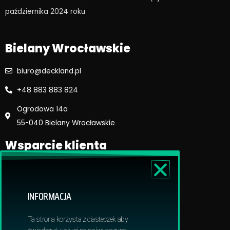
o
r
października 2024 roku​
k
a
m
Bielany Wrocławskie
biuro@deckland.pl
+48 883 883 824
Ogrodowa 14a
55-040 Bielany Wrocławskie
Wsparcie klienta
Regulamin sklepu
Reklamacje i zwroty
INFORMACJA
Dostawa i płatność
Polityka prywatnosci
Ta strona korzysta z ciasteczek aby
Obowiązek informacyjny RODO