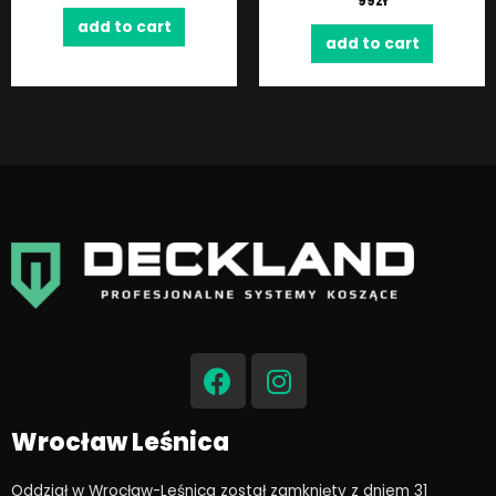
99
zł
add to cart
add to cart
F
I
a
n
c
s
e
t
Wrocław Leśnica
b
a
o
g
Oddział w Wrocław-Leśnica został zamknięty z dniem 31