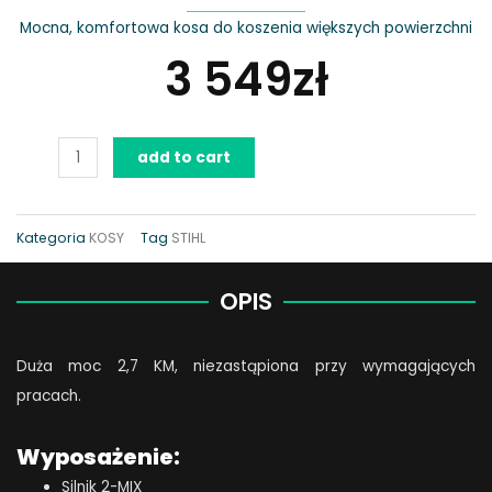
Mocna, komfortowa kosa do koszenia większych powierzchni
3 549
zł
Kosa
add to cart
spalinowa
STIHL
FS
Kategoria
KOSY
Tag
STIHL
261
quantity
OPIS
Duża moc 2,7 KM, niezastąpiona przy wymagających
pracach.
Wyposażenie:
Silnik 2-MIX