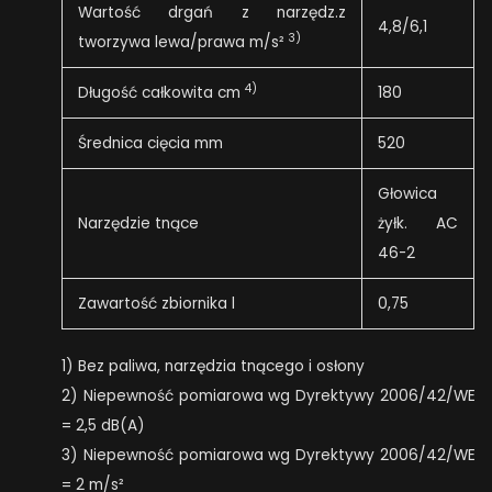
Wartość drgań z narzędz.z
4,8/6,1
3)
tworzywa lewa/prawa m/s²
4)
Długość całkowita cm
180
Średnica cięcia mm
520
Głowica
Narzędzie tnące
żyłk. AC
46-2
Zawartość zbiornika l
0,75
1) Bez paliwa, narzędzia tnącego i osłony
2) Niepewność pomiarowa wg Dyrektywy 2006/42/WE
= 2,5 dB(A)
3) Niepewność pomiarowa wg Dyrektywy 2006/42/WE
= 2 m/s²