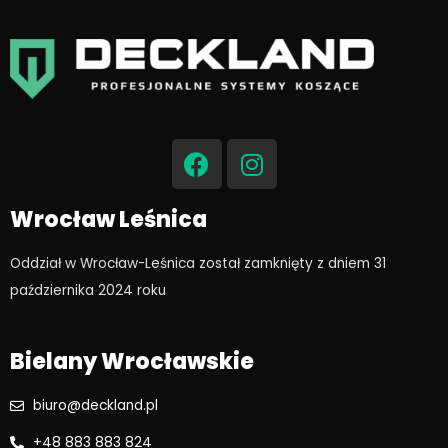
F
I
a
n
c
s
e
t
Wrocław Leśnica
b
a
o
g
Oddział w Wrocław-Leśnica został zamknięty z dniem 31
o
r
października 2024 roku​
k
a
m
Bielany Wrocławskie
biuro@deckland.pl
+48 883 883 824