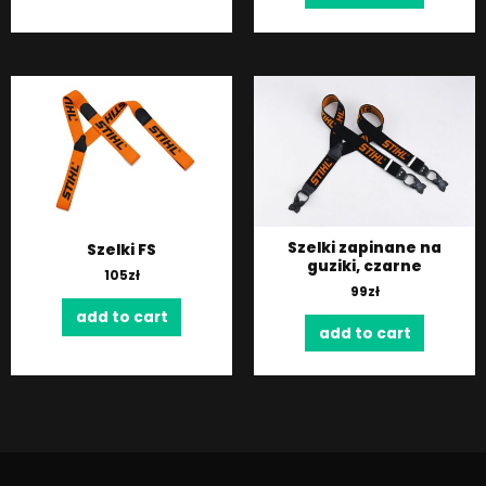
Szelki zapinane na
Szelki FS
guziki, czarne
105
zł
99
zł
add to cart
add to cart