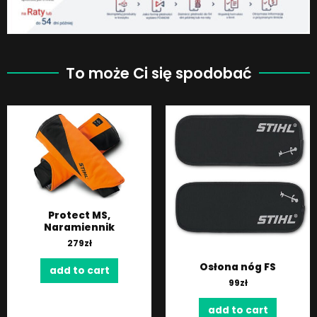
To może Ci się spodobać
Protect MS,
Naramiennik
279
zł
Osłona nóg FS
add to cart
99
zł
add to cart