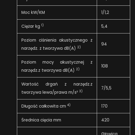
Moc kW/KM
1/1,2
1)
Ciężar kg
5,4
Poziom ciśnienia akustycznego z
94
2)
narzędz. z tworzywa dB(A)
Poziom mocy akustycznej z
108
2)
narzędz.z tworzywa dB(A)
Wartość drgań z narzędz.z
7/5,5
3)
tworzywa lewa/prawa m/s²
4)
Długość całkowita cm
170
Średnica cięcia mm
420
Głowica