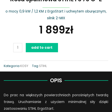
o mocy 0,9 kW / 1,2 KM z ErgoStart i uchwytem oburęcznym,
silnik 2-MIX
1 899
zł
Kosa
add to cart
spalinowa
STIHL
FS
Kategoria
KOSY
Tag
STIHL
70
C-
OPIS
E
quantity
Do prac na większych powierzchniach porośniętych twardą
trawą. Uruchamianie z użyciem minimalnej siły dzięki
zastosowaniu STIHL ErgoStart.