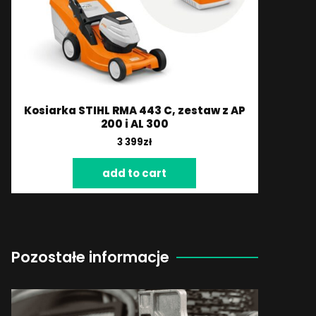
Kosiarka STIHL RMA 443 C, zestaw z AP
200 i AL 300
3 399
zł
add to cart
Pozostałe informacje