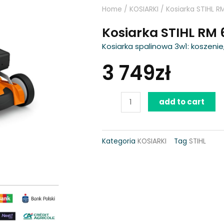
Home
/
KOSIARKI
/ Kosiarka STIHL R
Kosiarka STIHL RM 
Kosiarka spalinowa 3w1: koszenie
3 749
zł
Kosiarka
add to cart
STIHL
RM
Kategoria
KOSIARKI
Tag
STIHL
650
T
quantity