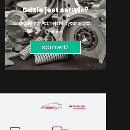
Gdzie jest serwis?
Drugie najważniejsze pytanie przy
zakupie
sprawdź