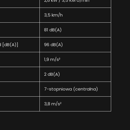
2,6 kW / 3,5 KM U/min
3,5 km/h
81 dB(A)
 [dB(A)]
96 dB(A)
1,9 m/s²
2 dB(A)
7-stopniowa (centralna)
3,8 m/s²