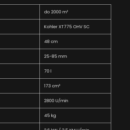
do 2000 m²
Kohler XT775 OHV SC
48 cm
25-85 mm
70 l
173 cm³
2800 U/min
45 kg