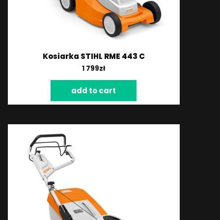
Kosiarka STIHL RME 443 C
1 799
zł
add to cart