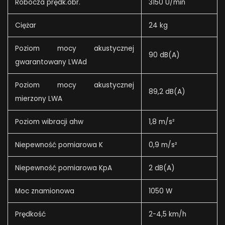
Robocza prędk.obr.
3150 U/min
Ciężar
24 kg
Poziom mocy akustycznej
90 dB(A)
gwarantowany LWAd
Poziom mocy akustycznej
89,2 dB(A)
mierzony LWA
Poziom wibracji ahw
1,8 m/s²
Niepewność pomiarowa K
0,9 m/s²
Niepewność pomiarowa KpA
2 dB(A)
Moc znamionowa
1050 W
Prędkość
2-4,5 km/h