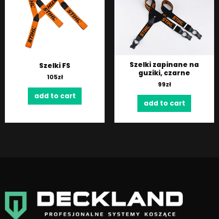
Szelki zapinane na
Szelki FS
guziki, czarne
105
zł
99
zł
add to cart
add to cart