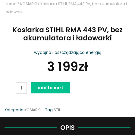
Home
/
KOSIARKI
/ Kosiarka STIHL RMA 443 PV, bez akumulatora i
ładowarki
Kosiarka STIHL RMA 443 PV, bez
akumulatora i ładowarki
wydajna i oszczędzająca energię
3 199
zł
Kosiarka
add to cart
STIHL
RMA
443
Kategoria
KOSIARKI
Tag
STIHL
PV,
bez
OPIS
akumulatora