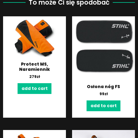
To może Ci się spodobać
Protect MS,
Naramiennik
279
zł
Osłona nóg FS
add to cart
99
zł
add to cart