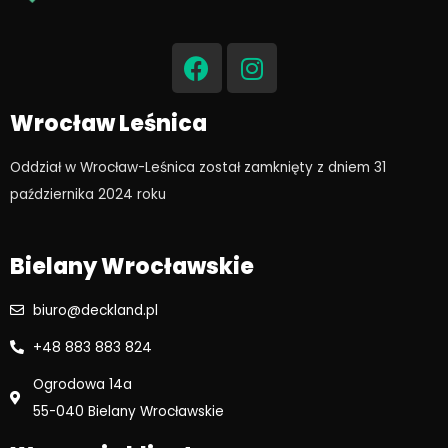
F
I
a
n
c
s
e
t
Wrocław Leśnica
b
a
o
g
Oddział w Wrocław-Leśnica został zamknięty z dniem 31
o
r
października 2024 roku​
k
a
m
Bielany Wrocławskie
biuro@deckland.pl
+48 883 883 824
Ogrodowa 14a
55-040 Bielany Wrocławskie