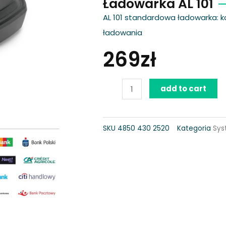
Ładowarka AL 101
AL 101 standardowa ładowarka:
ładowania
269
zł
Ładowarka
add to cart
AL
101
SKU
4850 430 2520
Kategoria
Sys
quantity