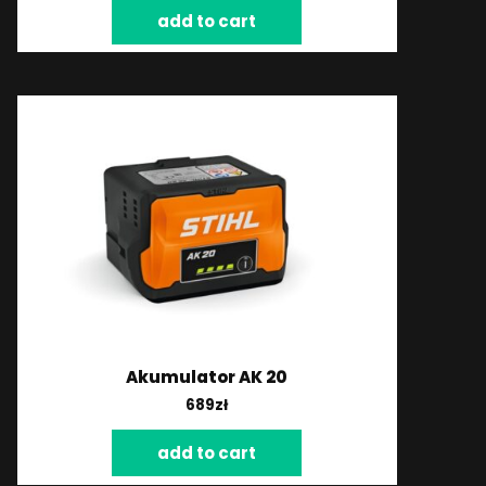
add to cart
Akumulator AK 20
689
zł
add to cart