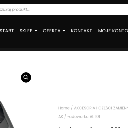
warka
ów
START
SKLEP
OFERTA
KONTAKT
MOJE KONT
Home
/
AKCESORIA I CZĘŚCI ZAMIEN
AK
/ Ładowarka AL 101