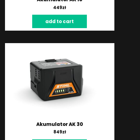
449
zł
add to cart
Akumulator AK 30
849
zł