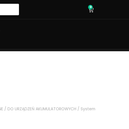
0
wózek
O
NE
/
DO URZĄDZEŃ AKUMULATOROWYCH
/
System