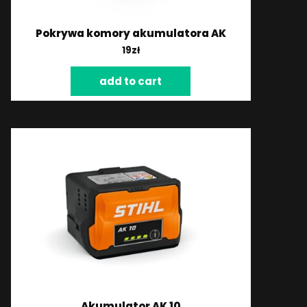
Pokrywa komory akumulatora AK
19
zł
add to cart
Akumulator AK 10