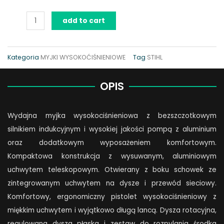
Myjka
add to cart
STIHL
RE
120
Kategoria
MYJKI WYSOKOĆIŚNIENIOWE
Tag
STIHL
PLUS
quantity
OPIS
Wydajna myjka wysokociśnieniowa z bezszczotkowym
silnikiem indukcyjnym i wysokiej jakości pompą z aluminium
oraz dodatkowym wyposażeniem komfortowym.
Kompaktowa konstrukcja z wysuwanym, aluminiowym
uchwytem teleskopowym. Otwierany z boku schowek ze
zintegrowanym uchwytem na dysze i przewód sieciowy.
Komfortowy, ergonomiczny pistolet wysokociśnieniowy z
miękkim uchwytem i wyjątkowo długą lancą. Dysza rotacyjna,
regulowana dysza płaska i zestaw do rozpylania środka