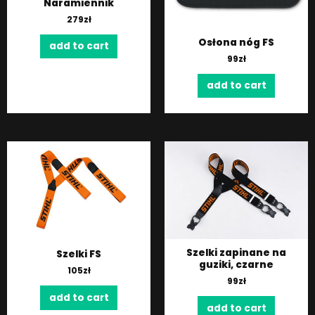
Naramiennik
279
zł
Osłona nóg FS
add to cart
99
zł
add to cart
Szelki zapinane na
Szelki FS
guziki, czarne
105
zł
99
zł
add to cart
add to cart