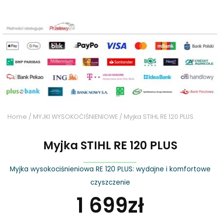
Home
/
MYJKI WYSOKOĆIŚNIENIOWE
/ Myjka STIHL RE 120 PLUS
Myjka STIHL RE 120 PLUS
Myjka wysokociśnieniowa RE 120 PLUS: wydajne i komfortowe
czyszczenie
1 699
zł