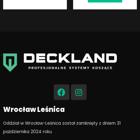
F
I
a
n
c
s
e
t
Wrocław Leśnica
b
a
o
g
Oddział w Wrocław-Leśnica został zamknięty z dniem 31
o
r
października 2024 roku​
k
a