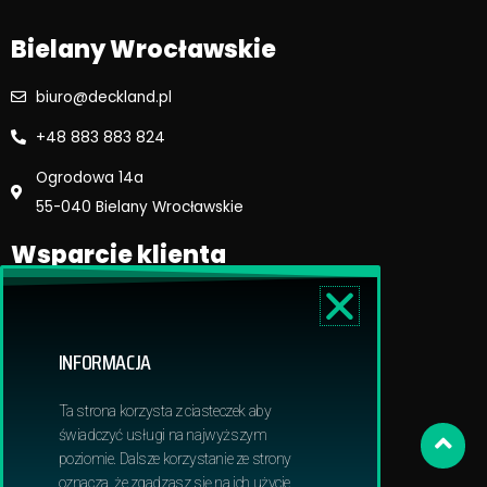
m
Bielany Wrocławskie
biuro@deckland.pl
+48 883 883 824
Ogrodowa 14a
55-040 Bielany Wrocławskie
Wsparcie klienta
Regulamin sklepu
Reklamacje i zwroty
INFORMACJA
Dostawa i płatność
Polityka prywatnosci
Ta strona korzysta z ciasteczek aby
Obowiązek informacyjny RODO
świadczyć usługi na najwyższym
poziomie. Dalsze korzystanie ze strony
oznacza, że zgadzasz się na ich użycie.