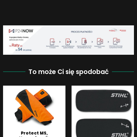
To może Ci się spodobać
Protect MS,