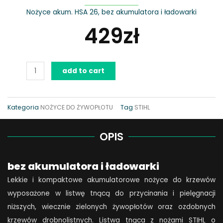
Nożyce akum. HSA 26, bez akumulatora i ładowarki
429
zł
Nożyce
add to cart
akum.
STIHL
HSA
Kategoria
NOŻYCE DO ŻYWOPŁOTU
Tag
STIHL
26,
bez
OPIS
akumulatora
i
bez akumulatora i ładowarki
ładowarki
Lekkie i kompaktowe akumulatorowe nożyce do krzewów
quantity
wyposażone w listwę tnącą do przycinania i pielęgnacji
niższych, wiecznie zielonych żywopłotów oraz ozdobnych
krzewów drobnolistnych. Listwa tnąca z nożami STIHL o