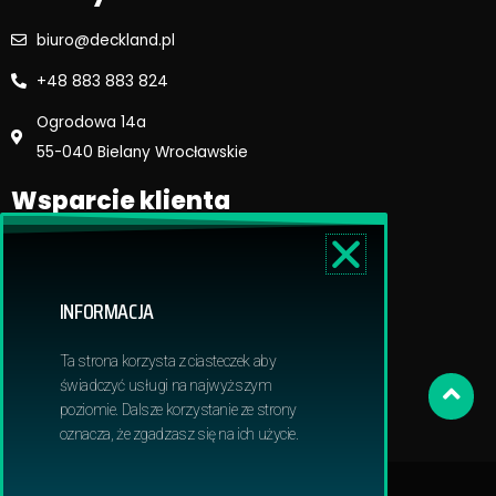
biuro@deckland.pl
+48 883 883 824
Ogrodowa 14a
55-040 Bielany Wrocławskie
Wsparcie klienta
Regulamin sklepu
Reklamacje i zwroty
INFORMACJA
Dostawa i płatność
Polityka prywatnosci
Ta strona korzysta z ciasteczek aby
Obowiązek informacyjny RODO
świadczyć usługi na najwyższym
poziomie. Dalsze korzystanie ze strony
oznacza, że zgadzasz się na ich użycie.
© 2024 Deckland | All Rights Reserved