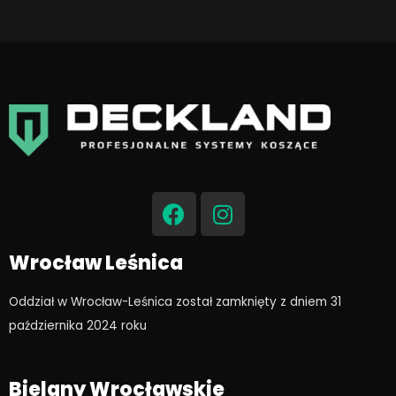
F
I
a
n
c
s
e
t
Wrocław Leśnica
b
a
o
g
Oddział w Wrocław-Leśnica został zamknięty z dniem 31
o
r
października 2024 roku​
k
a
m
Bielany Wrocławskie