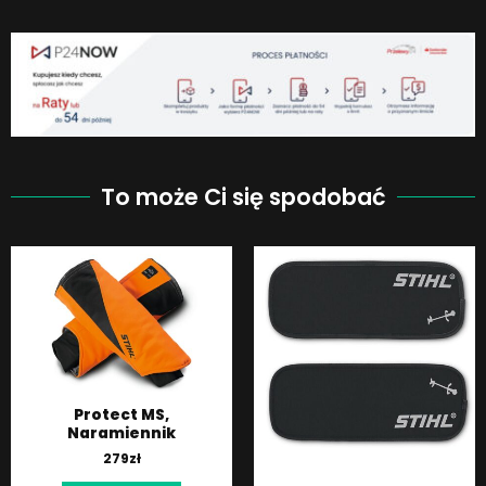
To może Ci się spodobać
Protect MS,
Naramiennik
279
zł