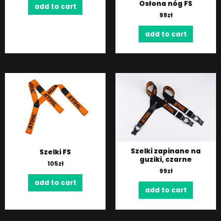
Osłona nóg FS
add to cart
99
zł
add to cart
Szelki zapinane na
Szelki FS
guziki, czarne
105
zł
99
zł
add to cart
add to cart