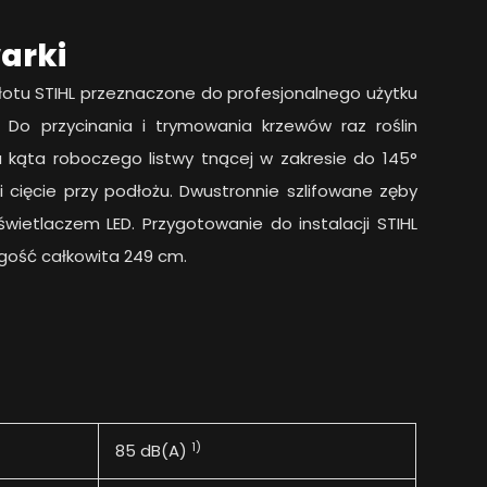
arki
otu STIHL przeznaczone do profesjonalnego użytku
 Do przycinania i trymowania krzewów raz roślin
a kąta roboczego listwy tnącej w zakresie do 145°
 cięcie przy podłożu. Dwustronnie szlifowane zęby
świetlaczem LED. Przygotowanie do instalacji STIHL
gość całkowita 249 cm.
1)
85 dB(A)