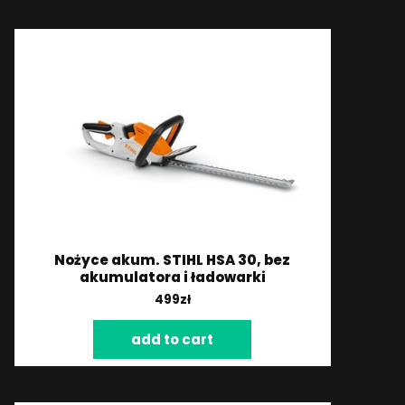
Nożyce akum. STIHL HSA 30, bez
akumulatora i ładowarki
499
zł
add to cart