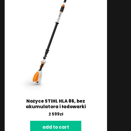
Nożyce STIHL HLA 86, bez
akumulatora i ładowarki
2 599
zł
add to cart