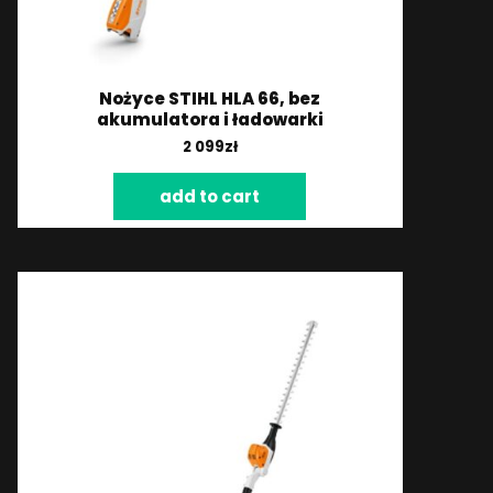
Nożyce STIHL HLA 66, bez
akumulatora i ładowarki
2 099
zł
add to cart