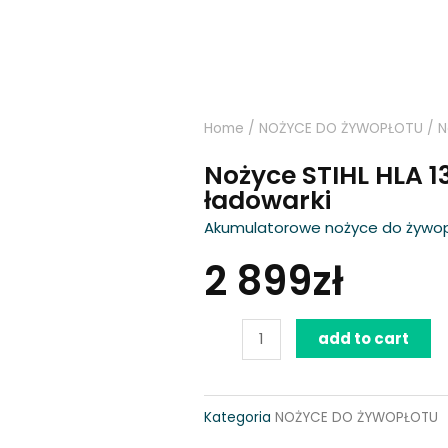
Home
/
NOŻYCE DO ŻYWOPŁOTU
/ N
Nożyce STIHL HLA 1
ładowarki
Akumulatorowe nożyce do żywopł
2 899
zł
Nożyce
add to cart
STIHL
HLA
Kategoria
NOŻYCE DO ŻYWOPŁOTU
135,