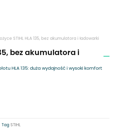
ożyce STIHL HLA 135, bez akumulatora i ładowarki
35, bez akumulatora i
otu HLA 135: duża wydajność i wysoki komfort
Tag
STIHL