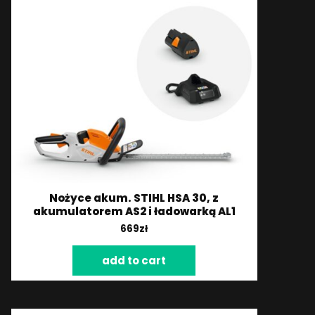
Nożyce akum. STIHL HSA 30, z
akumulatorem AS2 i ładowarką AL1
669
zł
add to cart