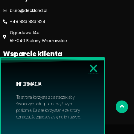
biuro@deckland.pl
+48 883 883 824
Ogrodowa 14a
55-040 Bielany Wrocławskie
Wsparcie klienta
Regulamin sklepu
Reklamacje i zwroty
INFORMACJA
Dostawa i płatność
Polityka prywatnosci
Ta strona korzysta z ciasteczek aby
Obowiązek informacyjny RODO
świadczyć usługi na najwyższym
poziomie. Dalsze korzystanie ze strony
oznacza, że zgadzasz się na ich użycie.
© 2024 Deckland | All Rights Reserved