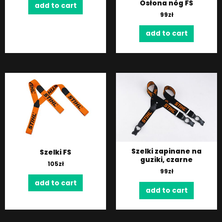
Osłona nóg FS
add to cart
99
zł
add to cart
Szelki zapinane na
Szelki FS
guziki, czarne
105
zł
99
zł
add to cart
add to cart