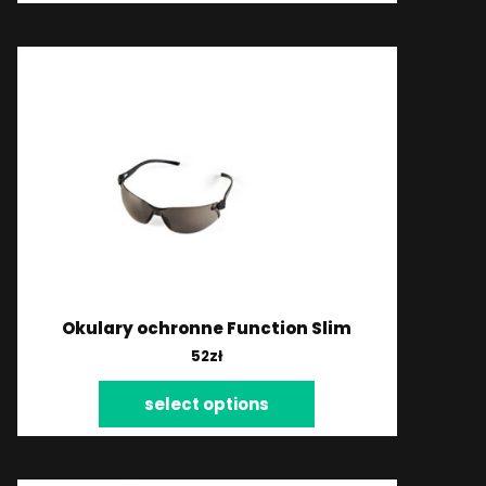
Okulary ochronne Function Slim
52
zł
select options