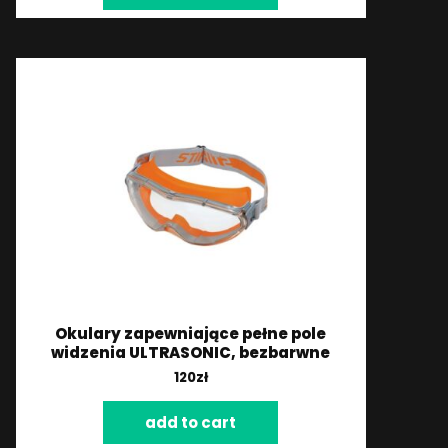
Okulary zapewniające pełne pole
widzenia ULTRASONIC, bezbarwne
120
zł
add to cart