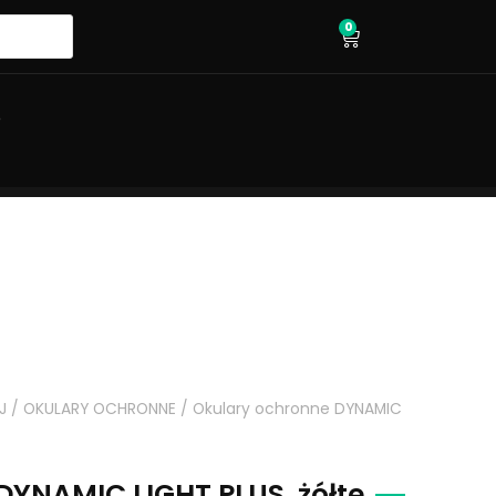
0
wózek
O
J
/
OKULARY OCHRONNE
/ Okulary ochronne DYNAMIC
DYNAMIC LIGHT PLUS, żółte