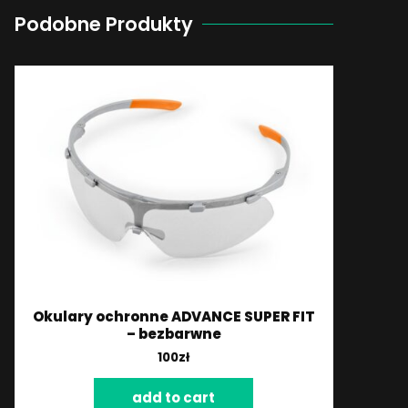
Podobne Produkty
Okulary ochronne ADVANCE SUPER FIT
– bezbarwne
100
zł
add to cart