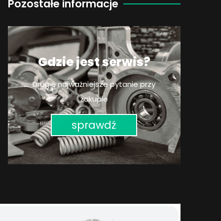
Pozostałe informacje
Gdzie jest serwis?
Drugie najważniejsze pytanie przy
zakupie
sprawdź