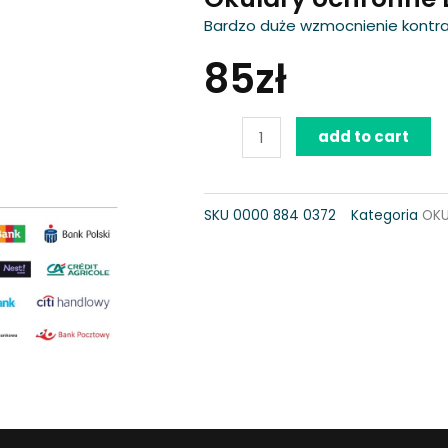
Bardzo duże wzmocnienie kontr
85
zł
Okulary
add to cart
ochronne
DYNAMIC
SKU
0000 884 0372
Kategoria
OKU
LIGHT
PLUS,
żółte
quantity