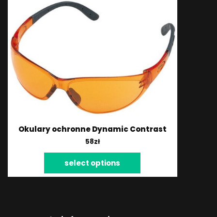
Okulary ochronne Dynamic Contrast
58
zł
select options