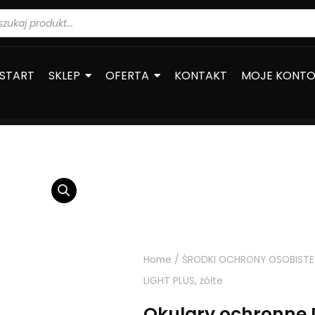
warka
ów
START
SKLEP
OFERTA
KONTAKT
MOJE KONT
Home
/
ŚRODKI OCHRONY OSOBISTE
LIGHT PLUS, żółte
Okulary ochronne 