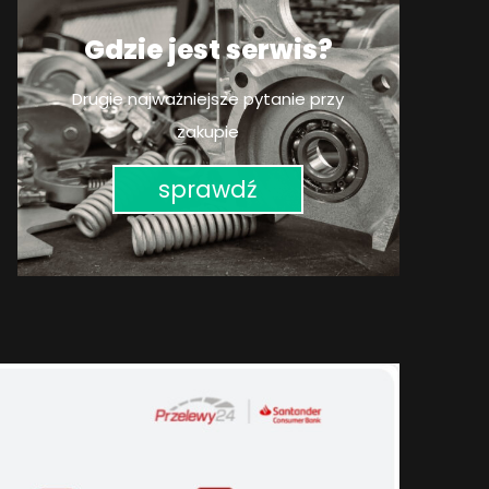
Gdzie jest serwis?
Drugie najważniejsze pytanie przy
zakupie
sprawdź