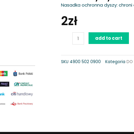
Nasadka ochronna dyszy: chron
2
zł
Osłona
add to cart
dyszy
quantity
SKU
4900 502 0900
Kategoria
DO 