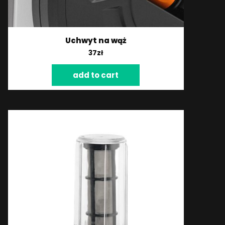
Uchwyt na wąż
37
zł
add to cart