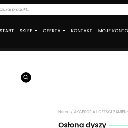
warka
ów
START
SKLEP
OFERTA
KONTAKT
MOJE KONT
Home
/
AKCESORIA I CZĘŚCI ZAMIEN
Osłona dyszy