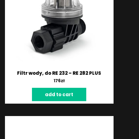
Filtr wody, do RE 232 – RE 282 PLUS
176
zł
add to cart