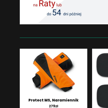
Protect MS, Naramiennik
279
zł