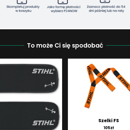
To może Ci się spodobać
Szelki FS
105
zł