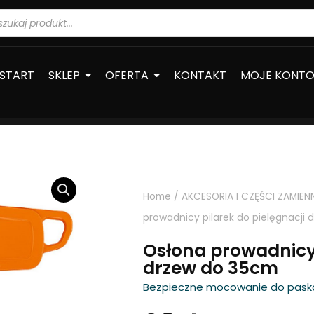
warka
ów
START
SKLEP
OFERTA
KONTAKT
MOJE KONT
Home
/
AKCESORIA I CZĘŚCI ZAMIEN
prowadnicy pilarek do pielęgnacji
Osłona prowadnicy 
drzew do 35cm
Bezpieczne mocowanie do pask