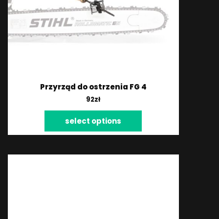
Przyrząd do ostrzenia FG 4
92
zł
select options