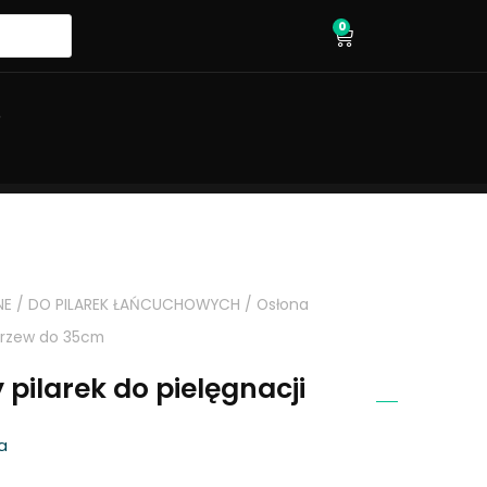
0
wózek
O
NE
/
DO PILAREK ŁAŃCUCHOWYCH
/ Osłona
 drzew do 35cm
pilarek do pielęgnacji
a