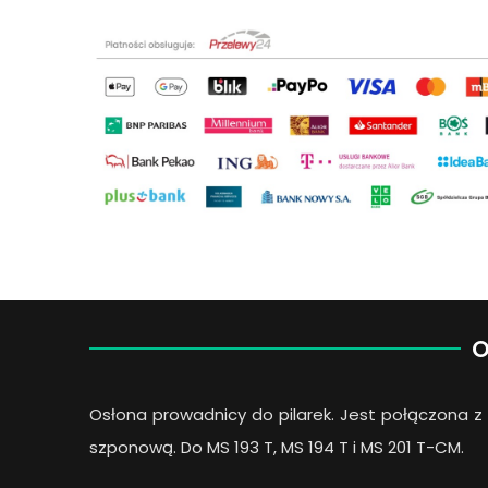
O
Osłona prowadnicy do pilarek. Jest połączona 
szponową. Do MS 193 T, MS 194 T i MS 201 T-CM.