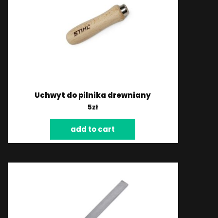
Uchwyt do pilnika drewniany
5
zł
add to cart