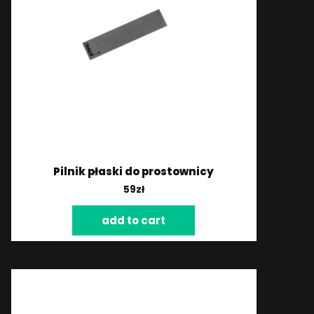
Pilnik płaski do prostownicy
59
zł
add to cart