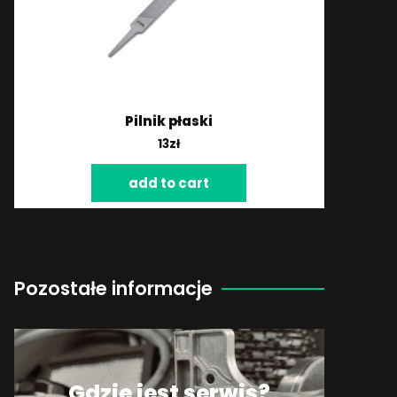
Pilnik płaski
13
zł
add to cart
Pozostałe informacje
Gdzie jest serwis?