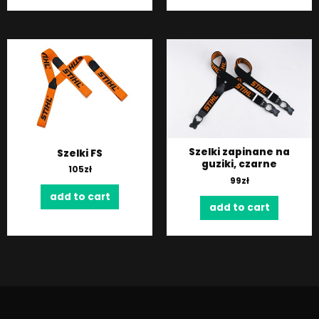
Szelki zapinane na
Szelki FS
guziki, czarne
105
zł
99
zł
add to cart
add to cart