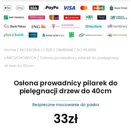
Home
/
AKCESORIA I CZĘŚCI ZAMIENNE
/
DO PILAREK
ŁAŃCUCHOWYCH
/ Osłona prowadnicy pilarek do pielęgnacji
drzew do 40cm
Osłona prowadnicy pilarek do
pielęgnacji drzew do 40cm
Bezpieczne mocowanie do paska
33
zł