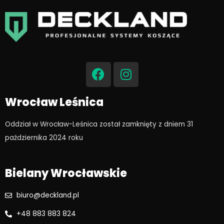
F
I
a
n
c
s
e
t
Wrocław Leśnica
b
a
o
g
Oddział w Wrocław-Leśnica został zamknięty z dniem 31
o
r
października 2024 roku​
k
a
m
Bielany Wrocławskie
biuro@deckland.pl
+48 883 883 824