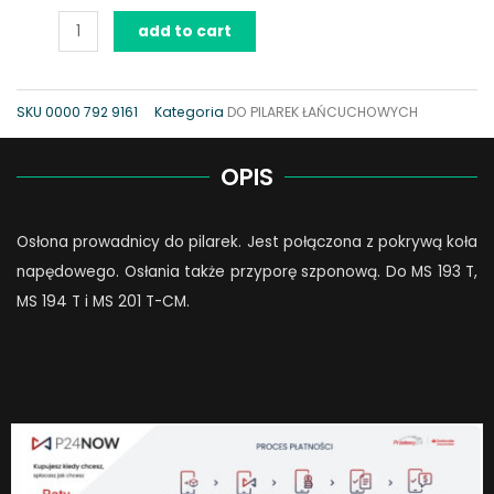
Osłona
add to cart
prowadnicy
pilarek
do
SKU
0000 792 9161
Kategoria
DO PILAREK ŁAŃCUCHOWYCH
pielęgnacji
drzew
OPIS
do
40cm
Osłona prowadnicy do pilarek. Jest połączona z pokrywą koła
quantity
napędowego. Osłania także przyporę szponową. Do MS 193 T,
MS 194 T i MS 201 T-CM.