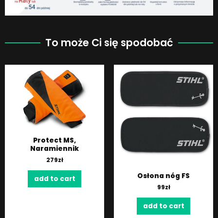
To może Ci się spodobać
Protect MS,
Naramiennik
279
zł
Osłona nóg FS
add to cart
99
zł
add to cart