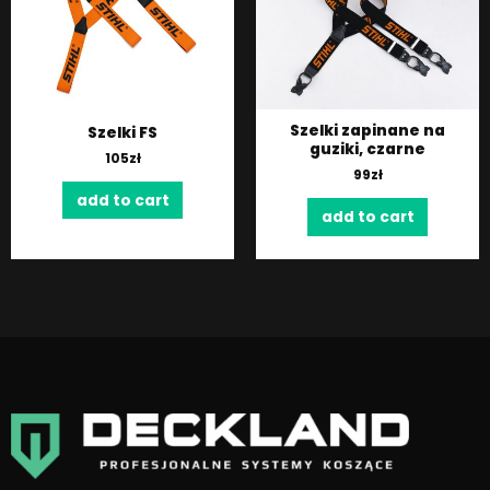
Szelki zapinane na
Szelki FS
guziki, czarne
105
zł
99
zł
add to cart
add to cart