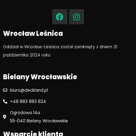
F
I
a
n
c
s
e
t
Wrocław Leśnica
b
a
o
g
Oddział w Wrocław-Leśnica został zamknięty z dniem 31
o
r
października 2024 roku​
k
a
m
Bielany Wrocławskie
biuro@deckland.pl
+48 883 883 824
Ogrodowa 14a
55-040 Bielany Wrocławskie
Wsparcie klienta