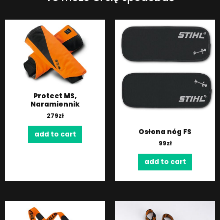
Protect MS,
Naramiennik
279
zł
Osłona nóg FS
add to cart
99
zł
add to cart