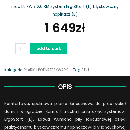
moc 1,5 kW / 2,0 KM system ErgoStart (E) błyskawiczny
napinacz (B)
1 649
zł
Pilarka
add to cart
MS
181
C-
Kategoria
PILARKI I PODKRZESYWARKI
Tag
STIHL
BE
quantity
OPIS
Komfortowa, spalinowa pilarka łańcuchowa do prac wokół
domu i w ogrodzie. Komfort uruchamiania dzięki systemowi
ErgoStart (E). Łatwa wymiana piły łańcuchowej dzięki
praktycznemu błyskawicznemu napinaczowi piły łańcuchowej