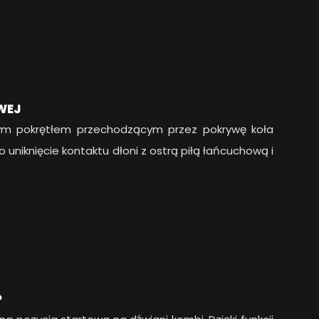
WEJ
nym pokrętłem przechodzącym przez pokrywę koła
uniknięcie kontaktu dłoni z ostrą piłą łańcuchową i
P