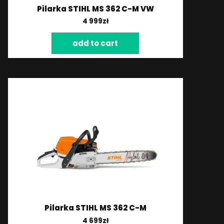
Pilarka STIHL MS 362 C-M VW
4 999
zł
add to cart
Pilarka STIHL MS 362 C-M
4 699
zł