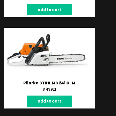
add to cart
Pilarka STIHL MS 241 C-M
3 499
zł
add to cart