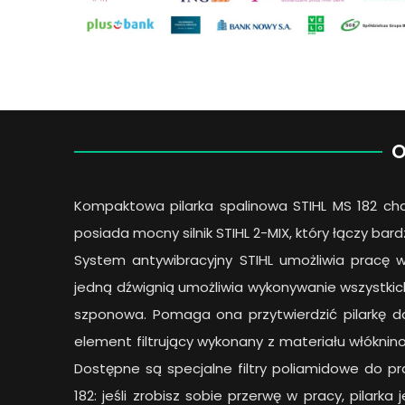
O
Kompaktowa pilarka spalinowa STIHL MS 182 cha
posiada mocny silnik STIHL 2-MIX, który łączy bar
System antywibracyjny STIHL umożliwia pracę 
jedną dźwignią umożliwia wykonywanie wszystkich 
szponowa. Pomaga ona przytwierdzić pilarkę d
element filtrujący wykonany z materiału włókni
Dostępne są specjalne filtry poliamidowe do pr
182: jeśli zrobisz sobie przerwę w pracy, pila