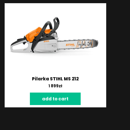
Pilarka STIHL MS 212
1 899
zł
add to cart