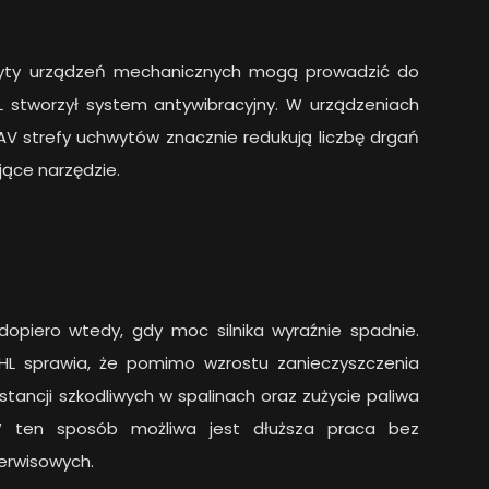
wyty urządzeń mechanicznych mogą prowadzić do
L stworzył system antywibracyjny. W urządzeniach
 strefy uchwytów znacznie redukują liczbę drgań
jące narzędzie.
 dopiero wtedy, gdy moc silnika wyraźnie spadnie.
HL sprawia, że pomimo wzrostu zanieczyszczenia
bstancji szkodliwych w spalinach oraz zużycie paliwa
 W ten sposób możliwa jest dłuższa praca bez
erwisowych.