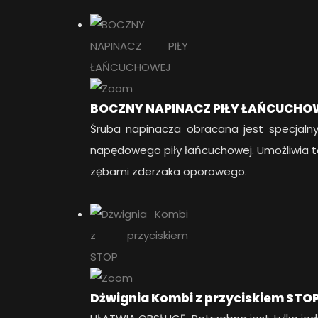
BOCZNY NAPINACZ PIŁY ŁAŃCUCHO
Śruba napinacza obracana jest specjal
napędowego piły łańcuchowej. Umożliwia to 
zębami zderzaka oporowego.
Dżwignia Kombi z przyciskiem STO