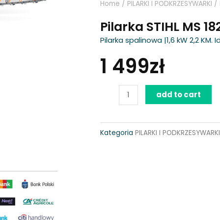
Home
/
PILARKI I PODKRZESYWARKI
/ 
Pilarka STIHL MS 18
Pilarka spalinowa |1,6 kW 2,2 KM
1 499
zł
Pilarka
add to cart
STIHL
MS
Kategoria
PILARKI I PODKRZESYWARKI
182
quantity