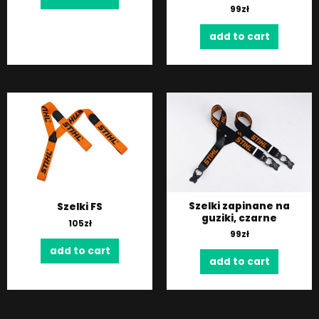
99
zł
add to cart
Szelki zapinane na
Szelki FS
guziki, czarne
105
zł
99
zł
add to cart
add to cart