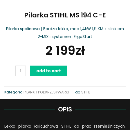
Pilarka STIHL MS 194 C-E
Pilarka spalinowa | Bardzo lekka, moc 1,4kW 1,9 KM z silnikiem
2-MIX i systemem ErgoStart
2 199
zł
Pilarka
add to cart
STIHL
MS
194
Kategoria
PILARKI I PODKRZESYWARKI
Tag
STIHL
C-
E
OPIS
quantity
Lekka pilarka łańcuchowa STIHL do prac rzemieślniczych,