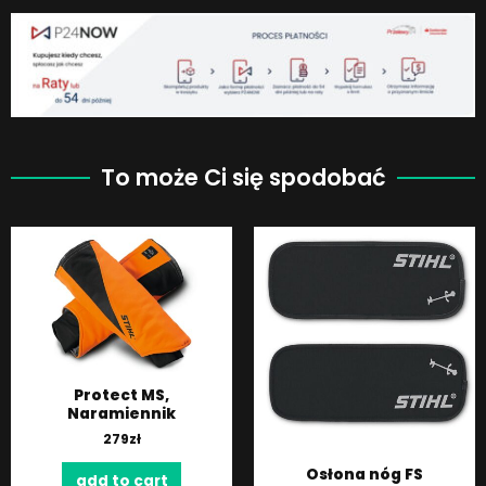
To może Ci się spodobać
Protect MS,
Naramiennik
279
zł
Osłona nóg FS
add to cart