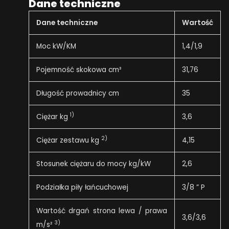
Dane techniczne
Dane techniczne
Wartość
Moc kW/KM
1,4/1,9
Pojemność skokowa cm³
31,76
Długość prowadnicy cm
35
1)
Ciężar kg
3,6
2)
Ciężar zestawu kg
4,15
Stosunek ciężaru do mocy kg/kW
2,6
Podziałka piły łańcuchowej
3/8 ” P
Wartość drgań strona lewa / prawa
3,6/3,6
3)
m/s²