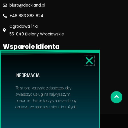
biuro@deckland.pl
+48 883 883 824
Ogrodowa 14a
55-040 Bielany Wrocławskie
Wsparcie klienta
Regulamin sklepu
Reklamacje i zwroty
INFORMACJA
Dostawa i płatność
Polityka prywatnosci
Ta strona korzysta z ciasteczek aby
Obowiązek informacyjny RODO
świadczyć usługi na najwyższym
poziomie. Dalsze korzystanie ze strony
oznacza, że zgadzasz się na ich użycie.
© 2024 Deckland | All Rights Reserved