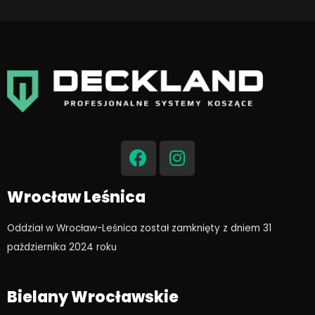
F
I
a
n
c
s
e
t
Wrocław Leśnica
b
a
o
g
Oddział w Wrocław-Leśnica został zamknięty z dniem 31
o
r
października 2024 roku​
k
a
m
Bielany Wrocławskie