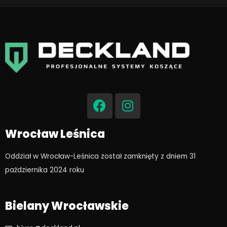
F
I
a
n
c
s
e
t
Wrocław Leśnica
b
a
o
g
Oddział w Wrocław-Leśnica został zamknięty z dniem 31
o
r
października 2024 roku​
k
a
m
Bielany Wrocławskie