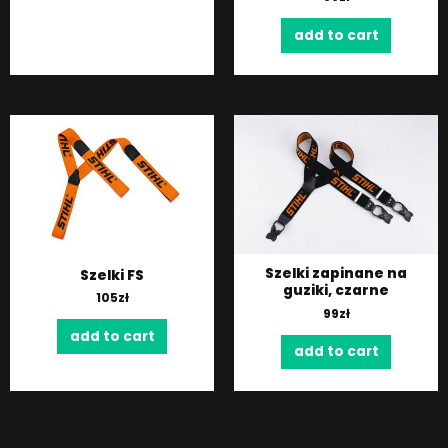
add to cart
Szelki zapinane na
Szelki FS
guziki, czarne
105
zł
99
zł
add to cart
add to cart