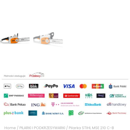
Home
/
PILARKI I PODKRZESYWARKI
/ Pilarka STIHL MSE 210 C-B