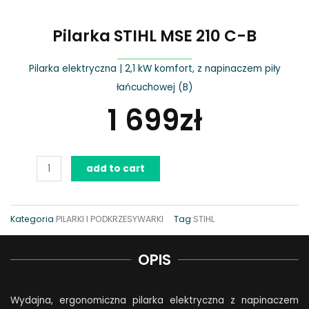
Pilarka STIHL MSE 210 C-B
Pilarka elektryczna | 2,1 kW komfort, z napinaczem piły
łańcuchowej (B)
1 699
zł
Pilarka
add to cart
STIHL
MSE
210
Kategoria
PILARKI I PODKRZESYWARKI
Tag
STIHL
C-
B
OPIS
quantity
Wydajna, ergonomiczna pilarka elektryczna z napinaczem