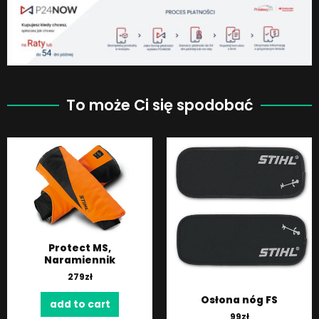
To może Ci się spodobać
Protect MS,
Naramiennik
279
zł
Osłona nóg FS
add to cart
99
zł