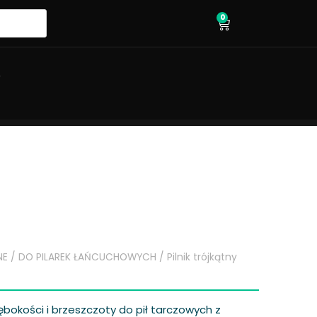
0
wózek
O
NE
/
DO PILAREK ŁAŃCUCHOWYCH
/ Pilnik trójkątny
łębokości i brzeszczoty do pił tarczowych z