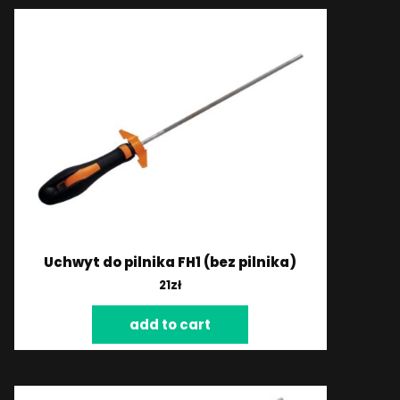
Uchwyt do pilnika FH1 (bez pilnika)
21
zł
add to cart