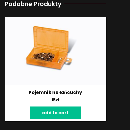
Podobne Produkty
Pojemnik na łańcuchy
15
zł
add to cart