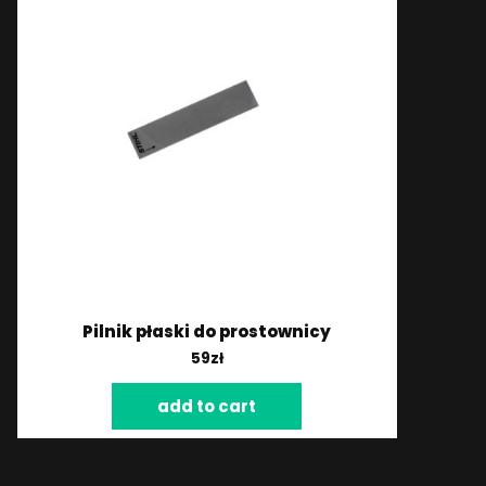
Pilnik płaski do prostownicy
59
zł
add to cart