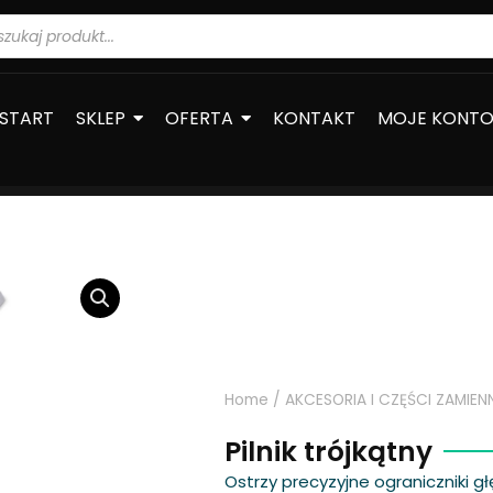
warka
ów
START
SKLEP
OFERTA
KONTAKT
MOJE KONT
Home
/
AKCESORIA I CZĘŚCI ZAMIEN
Pilnik trójkątny
Ostrzy precyzyjne ograniczniki g