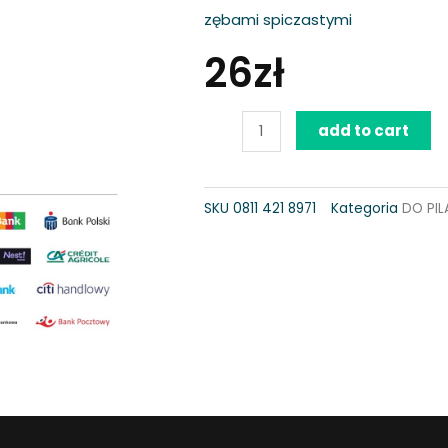
zębami spiczastymi
26
zł
Pilnik
add to cart
trójkątny
quantity
SKU
0811 421 8971
Kategoria
DO PI