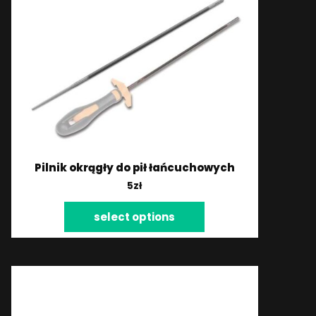
Pilnik okrągły do pił łańcuchowych
5
zł
select options