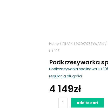
Home
/
PILARKI I PODKRZESYWARKI
/
HT 105
Podkrzesywarka sp
Podkrzesywarka spalinowa HT 10
regulacją długości
4 149
zł
Podkrzesywarka
add to cart