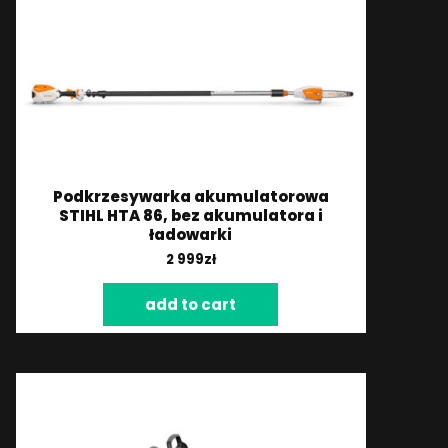
Podkrzesywarka akumulatorowa
STIHL HTA 86, bez akumulatora i
ładowarki
2 999
zł
add to cart