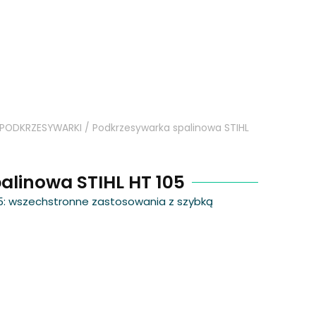
PODKRZESYWARKI
/ Podkrzesywarka spalinowa STIHL
alinowa STIHL HT 105
5: wszechstronne zastosowania z szybką