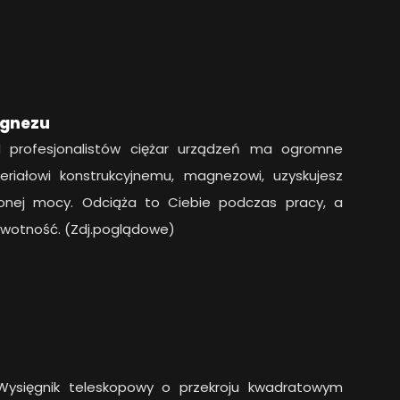
agnezu
d profesjonalistów ciężar urządzeń ma ogromne
eriałowi konstrukcyjnemu, magnezowi, uzyskujesz
ionej mocy. Odciąża to Ciebie podczas pracy, a
żywotność. (Zdj.poglądowe)
ysięgnik teleskopowy o przekroju kwadratowym