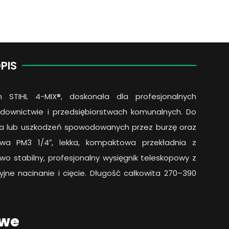
PIS
m STIHL 4-MIX®, doskonała dla profesjonalnych
adownictwie i przedsiębiorstwach komunalnych. Do
a lub uszkodzeń spowodowanych przez burzę oraz
owa PM3 1/4″, lekka, kompaktowa przekładnia z
 stabilny, profesjonalny wysięgnik teleskopowy z
jne nacinanie i cięcie. Długość całkowita 270–390
owe