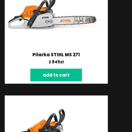
Pilarka STIHL MS 271
2 849
zł
add to cart