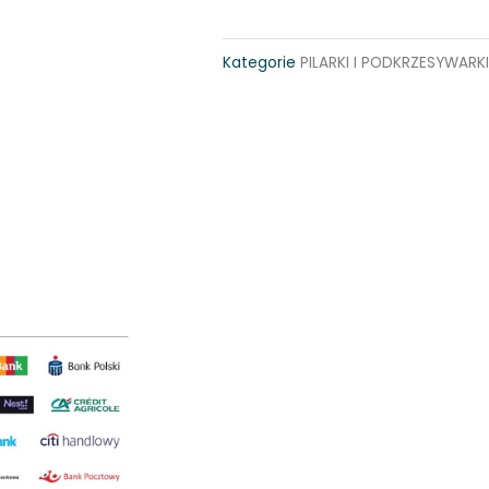
spalinowa
STIHL
Kategorie
PILARKI I PODKRZESYWARKI
HT
105
quantity