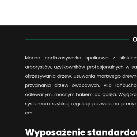
O
Mocna podkrzesywarka spalinowa z silnikie
arborystów, użytkowników profesjonalnych w s
okrzesywania drzew, usuwania martwego drewn
przycinania drzew owocowych. Piła łańcuch
odlewanym, mocnym hakiem do gałęzi. Wyjątkowo
systemem szybkiej regulacji pozwala na precyzy
cm.
Wyposażenie standard