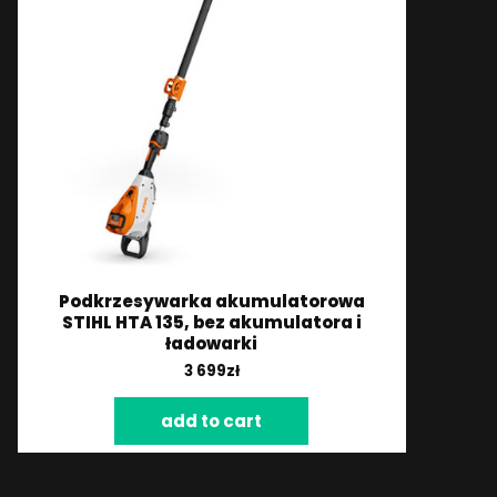
Podkrzesywarka akumulatorowa
STIHL HTA 135, bez akumulatora i
ładowarki
3 699
zł
add to cart