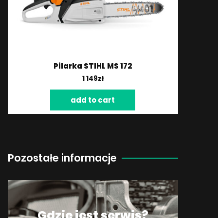
Pilarka STIHL MS 172
1 149
zł
add to cart
Pozostałe informacje
Gdzie jest serwis?