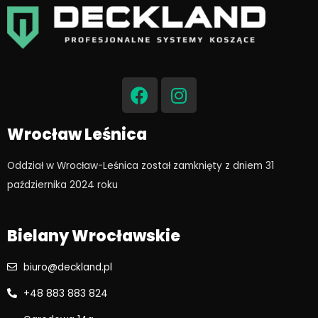
F
I
a
n
c
s
e
t
Wrocław Leśnica
b
a
o
g
Oddział w Wrocław-Leśnica został zamknięty z dniem 31
o
r
października 2024 roku​
k
a
m
Bielany Wrocławskie
biuro@deckland.pl
+48 883 883 824