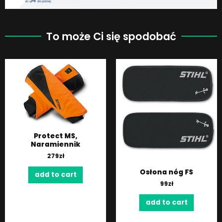
To może Ci się spodobać
Protect MS,
Naramiennik
279
zł
Osłona nóg FS
add to cart
99
zł
add to cart