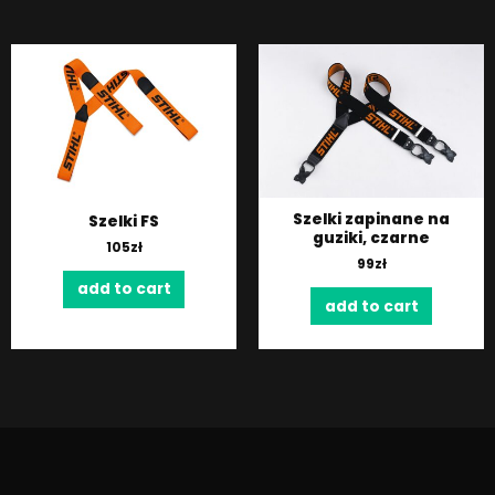
Szelki zapinane na
Szelki FS
guziki, czarne
105
zł
99
zł
add to cart
add to cart