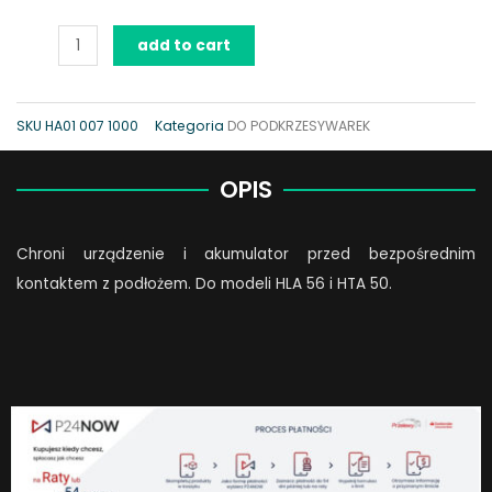
Podstawka
add to cart
do
HTA
50
SKU
HA01 007 1000
Kategoria
DO PODKRZESYWAREK
i
HLA
OPIS
56
quantity
Chroni urządzenie i akumulator przed bezpośrednim
kontaktem z podłożem. Do modeli HLA 56 i HTA 50.