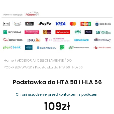
Home
/
AKCESORIA I CZĘŚCI ZAMIENNE
/
DO
PODKRZESYWAREK
/ Podstawka do HTA 50 i HLA 56
Podstawka do HTA 50 i HLA 56
Chroni urządzenie przed kontaktem z podłożem
109
zł