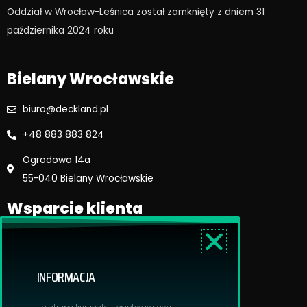
o
g
Oddział w Wrocław-Leśnica został zamknięty z dniem 31
o
r
października 2024 roku​
k
a
m
Bielany Wrocławskie
biuro@deckland.pl
+48 883 883 824
Ogrodowa 14a
55-040 Bielany Wrocławskie
Wsparcie klienta
Regulamin sklepu
Reklamacje i zwroty
INFORMACJA
Dostawa i płatność
Polityka prywatnosci