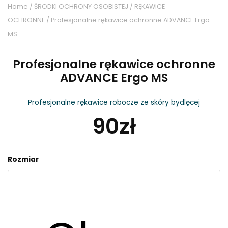
Home
/
ŚRODKI OCHRONY OSOBISTEJ
/
RĘKAWICE
OCHRONNE
/ Profesjonalne rękawice ochronne ADVANCE Ergo
MS
Profesjonalne rękawice ochronne
ADVANCE Ergo MS
Profesjonalne rękawice robocze ze skóry bydlęcej
90
zł
Profesjonalne
Rozmiar
rękawice
ochronne
ADVANCE
Ergo
MS