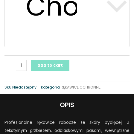
quantity
add to cart
SKU
Niedostępny
Kategoria
RĘKAWICE OCHRONNE
OPIS
Profesjonalne rękawice robocze ze skóry bydlęcej. Z
tekstylnym grzbietem, odblaskowymi pasami, wewnętrzne