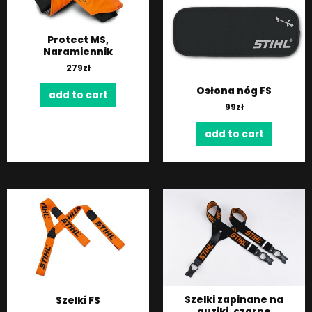
Protect MS,
Naramiennik
279
zł
Osłona nóg FS
add to cart
99
zł
add to cart
Szelki zapinane na
Szelki FS
guziki, czarne