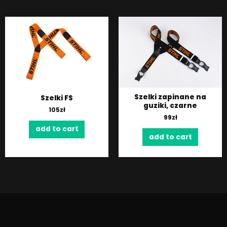
Szelki zapinane na
Szelki FS
guziki, czarne
105
zł
99
zł
add to cart
add to cart