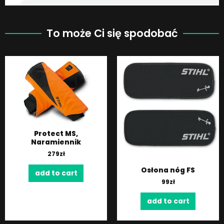
To może Ci się spodobać
Protect MS,
Naramiennik
279
zł
Osłona nóg FS
add to cart
99
zł
add to cart