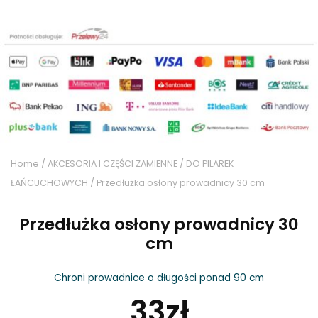
Home
/
AKCESORIA I CZĘŚCI ZAMIENNE
/
DO PILAREK
ŁAŃCUCHOWYCH
/ Przedłużka osłony prowadnicy 30 cm
Przedłużka osłony prowadnicy 30
cm
Chroni prowadnice o długości ponad 90 cm
33
zł