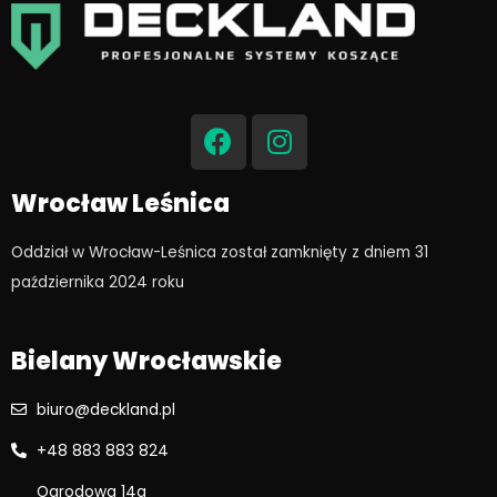
F
I
a
n
c
s
e
t
Wrocław Leśnica
b
a
o
g
Oddział w Wrocław-Leśnica został zamknięty z dniem 31
o
r
października 2024 roku​
k
a
m
Bielany Wrocławskie
biuro@deckland.pl
+48 883 883 824
Ogrodowa 14a