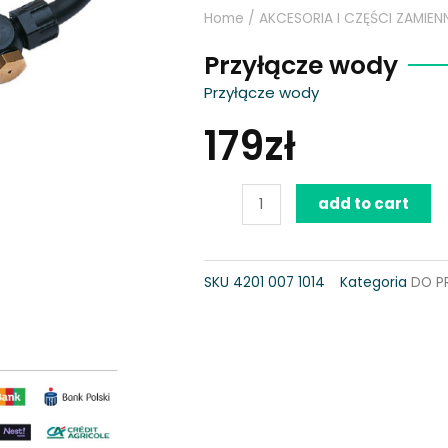
Home
/
AKCESORIA I CZĘŚCI ZAMIEN
Przyłącze wody
Przyłącze wody
179
zł
Przyłącze
add to cart
wody
quantity
SKU
4201 007 1014
Kategoria
DO P