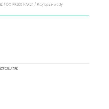
NE
/
DO PRZECINAREK
/ Przyłącze wody
RZECINAREK