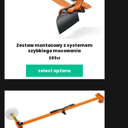
Zestaw montażowy z systemem
szybkiego mocowania
589
zł
select options