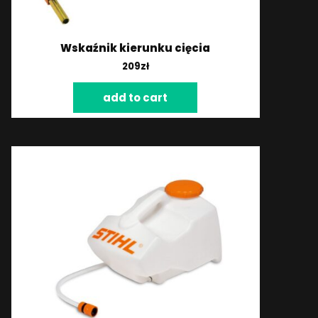
Wskaźnik kierunku cięcia
209
zł
add to cart