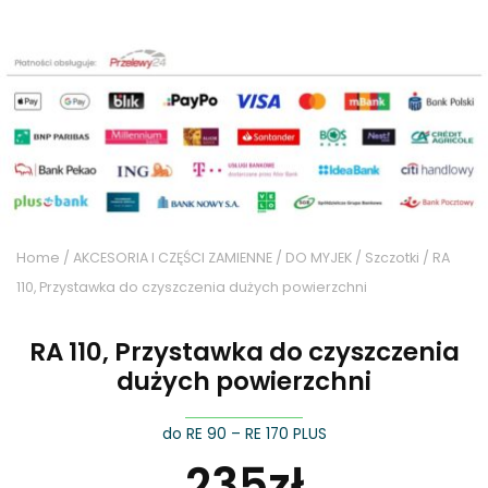
Home
/
AKCESORIA I CZĘŚCI ZAMIENNE
/
DO MYJEK
/
Szczotki
/ RA
110, Przystawka do czyszczenia dużych powierzchni
RA 110, Przystawka do czyszczenia
dużych powierzchni
do RE 90 – RE 170 PLUS
235
zł