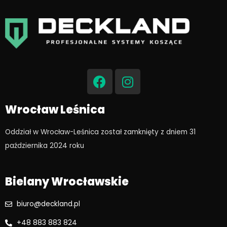
F
I
a
n
c
s
e
t
Wrocław Leśnica
b
a
o
g
Oddział w Wrocław-Leśnica został zamknięty z dniem 31
o
r
października 2024 roku​
k
a
m
Bielany Wrocławskie
biuro@deckland.pl
+48 883 883 824