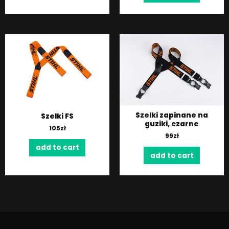
Szelki zapinane na
Szelki FS
guziki, czarne
105
zł
99
zł
add to cart
add to cart