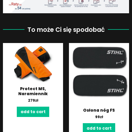
To może Ci się spodobać
Protect MS,
Naramiennik
279
zł
Osłona nóg FS
add to cart
99
zł
add to cart