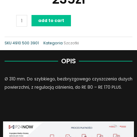
RA
add to cart
110,
Przystawka
do
SKU
4910 500 3901
Kategoria
Szczotki
czyszczenia
dużych
OPIS
powierzchni
quantity
Ø 310 mm. Do szybkiego, bezbryzgowego czyszczenia dużych
powierzchni, z regulacją ciśnienia, do RE 80 – RE 170 PLUS.