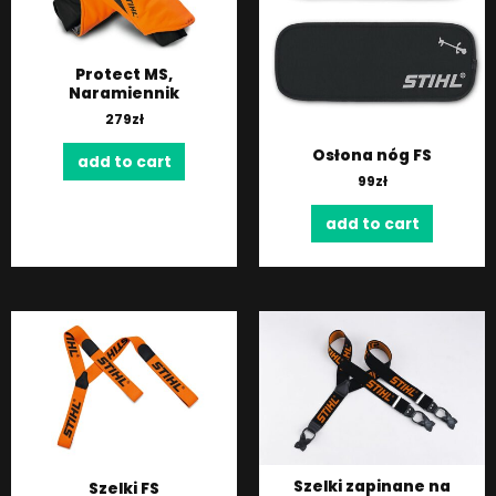
Protect MS,
Naramiennik
279
zł
Osłona nóg FS
add to cart
99
zł
add to cart
Szelki zapinane na
Szelki FS