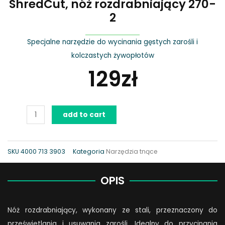
ShredCut, nóż rozdrabniający 270-
2
Specjalne narzędzie do wycinania gęstych zarośli i
kolczastych żywopłotów
129
zł
ShredCut,
add to cart
nóż
rozdrabniający
270-
SKU
4000 713 3903
Kategoria
Narzędzia tnące
2
quantity
OPIS
Nóż rozdrabniający, wykonany ze stali, przeznaczony do
prześwietlania i usuwania zarośli. Idealny do przycinania