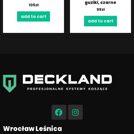
guziki, czarne
105
zł
99
zł
add to cart
add to cart
F
I
a
n
c
s
e
t
Wrocław Leśnica
b
a