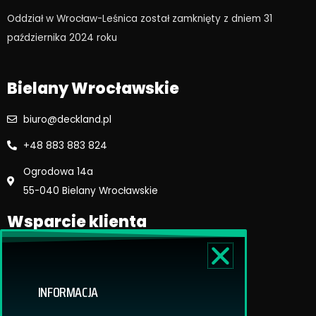
o
g
Oddział w Wrocław-Leśnica został zamknięty z dniem 31
o
r
października 2024 roku​
k
a
m
Bielany Wrocławskie
biuro@deckland.pl
+48 883 883 824
Ogrodowa 14a
55-040 Bielany Wrocławskie
Wsparcie klienta
Regulamin sklepu
Reklamacje i zwroty
INFORMACJA
Dostawa i płatność
Polityka prywatnosci