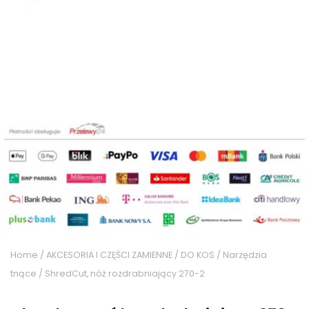
Home
/
AKCESORIA I CZĘŚCI ZAMIENNE
/
DO KOS
/
Narzędzia
tnące
/ ShredCut, nóż rozdrabniający 270-2