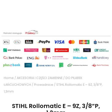
Home
/
AKCESORIA I CZĘŚCI ZAMIENNE
/
DO PILAREK
ŁAŃCUCHOWYCH
/
Prowadnice
/ STIHL Rollomatic E – 9Z, 3/8”P,
1,3mm
STIHL Rollomatic E – 9Z, 3/8”P,