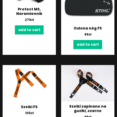
Protect MS,
Naramiennik
279
zł
Osłona nóg FS
add to cart
99
zł
add to cart
Szelki zapinane na
Szelki FS
guziki, czarne
105
zł
99
zł