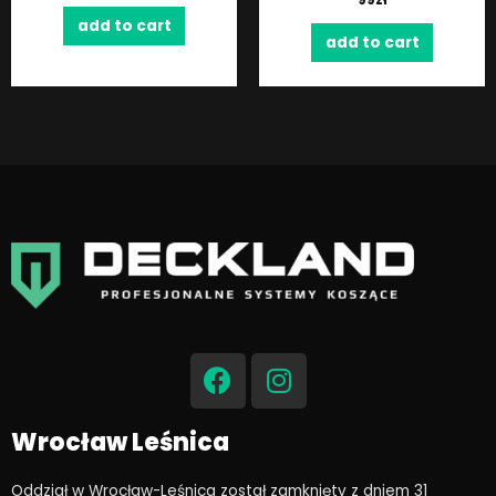
add to cart
add to cart
F
I
a
n
c
s
e
t
Wrocław Leśnica
b
a
o
g
Oddział w Wrocław-Leśnica został zamknięty z dniem 31