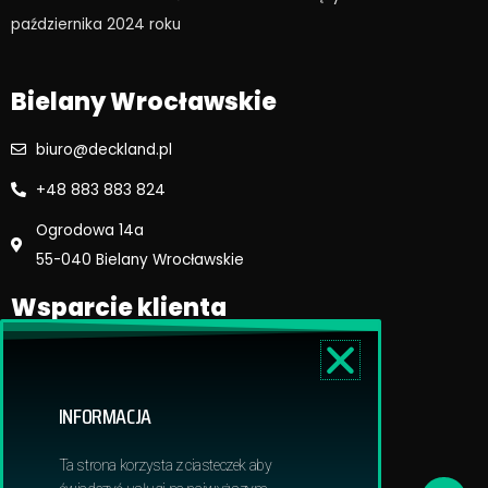
o
r
października 2024 roku​
k
a
m
Bielany Wrocławskie
biuro@deckland.pl
+48 883 883 824
Ogrodowa 14a
55-040 Bielany Wrocławskie
Wsparcie klienta
Regulamin sklepu
Reklamacje i zwroty
INFORMACJA
Dostawa i płatność
Polityka prywatnosci
Ta strona korzysta z ciasteczek aby
Obowiązek informacyjny RODO