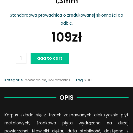
1,3mm
Standardowa prowadnica o zredukowanej skłonności do
odbić.
109
zł
STIHL
add to cart
Rollomatic
E
-
Kategorie
Prowadnice
,
Rollomatic E
Tag
STIHL
9Z,
3/8”P,
OPIS
1,3mm
quantity
Korpus składa się z trzech zespawanych elektrycznie płyt
metalowych, środkowa płyta wydrążona na dużej
powierzchni. Niewielki ciężar, duża stabilność, dostępna z