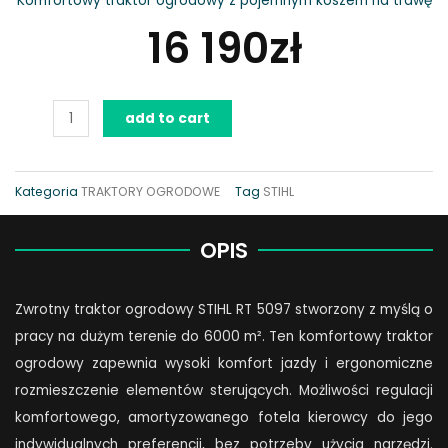
Komfortowy traktor ogrodowy z pojemnym koszem na trawę
16 190
zł
Traktor
add to cart
STIHL
RT
5097
Kategoria
TRAKTORY OGRODOWE
Tag
STIHL
quantity
OPIS
Zwrotny traktor ogrodowy STIHL RT 5097 stworzony z myślą o
pracy na dużym terenie do 6000 m². Ten komfortowy traktor
ogrodowy zapewnia wysoki komfort jazdy i ergonomiczne
rozmieszczenie elementów sterujących. Możliwości regulacji
komfortowego, amortyzowanego fotela kierowcy do jego
indywidualnych preferencji, bez potrzeby użycia narzędzi.