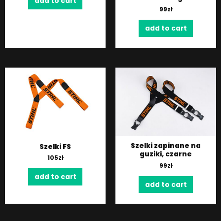
add to cart
99
zł
add to cart
Szelki zapinane na
Szelki FS
guziki, czarne
105
zł
99
zł
add to cart
add to cart