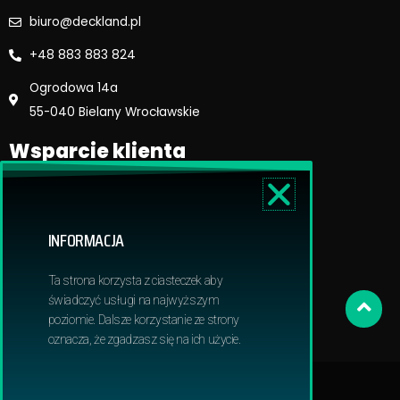
biuro@deckland.pl
+48 883 883 824
Ogrodowa 14a
55-040 Bielany Wrocławskie
Wsparcie klienta
Regulamin sklepu
Reklamacje i zwroty
INFORMACJA
Dostawa i płatność
Polityka prywatnosci
Ta strona korzysta z ciasteczek aby
Obowiązek informacyjny RODO
świadczyć usługi na najwyższym
poziomie. Dalsze korzystanie ze strony
oznacza, że zgadzasz się na ich użycie.
© 2024 Deckland | All Rights Reserved