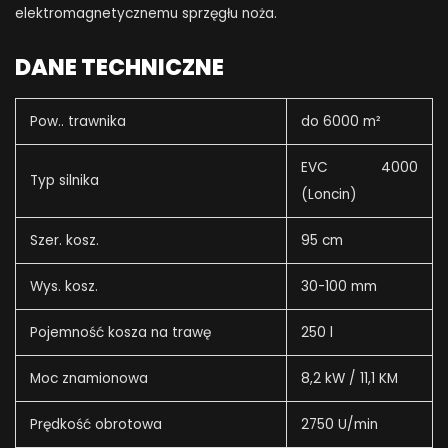
elektromagnetycznemu sprzęgłu noża.
DANE TECHNICZNE
Pow.. trawnika
do 6000 m²
EVC 4000
Typ silnika
(Loncin)
Szer. kosz.
95 cm
Wys. kosz.
30-100 mm
Pojemność kosza na trawę
250 l
Moc znamionowa
8,2 kW / 11,1 KM
Prędkość obrotowa
2750 U/min