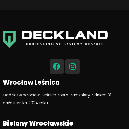
F
I
a
n
c
s
e
t
Wrocław Leśnica
b
a
o
g
Oddział w Wrocław-Leśnica został zamknięty z dniem 31
o
r
października 2024 roku​
k
a
m
Bielany Wrocławskie