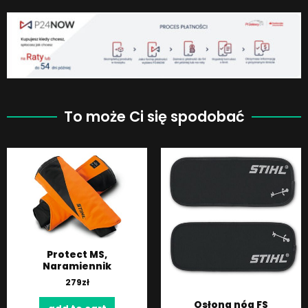
To może Ci się spodobać
Protect MS,
Naramiennik
279
zł
Osłona nóg FS