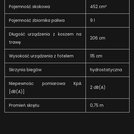
Pojemność skokowa
452 cm³
Pojemność zbiornika paliwa
9 l
Długość urządzenia z koszem na
206 cm
trawę
Wysokość urządzenia z fotelem
115 cm
Skrzynia biegów
hydrostatyczna
Niepewnośc pomiarowa KpA
2 dB(A)
[dB(A)]
Promień skrętu
0,75 m