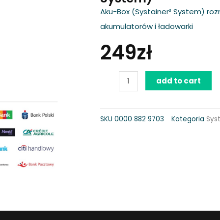
Aku-Box (Systainer³ System) roz
akumulatorów i ładowarki
249
zł
Walizka
add to cart
na
akumulatory
SKU
0000 882 9703
Kategoria
Sys
S
(Systainer
System)
quantity