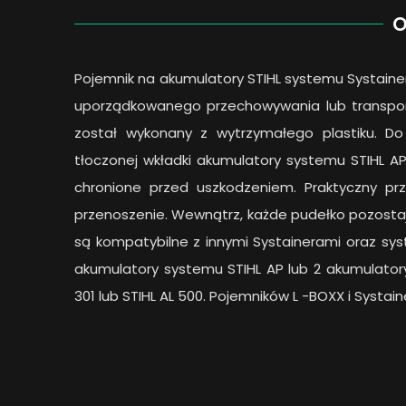
O
Pojemnik na akumulatory STIHL systemu Systainer
uporządkowanego przechowywania lub transport
został wykonany z wytrzymałego plastiku. 
tłoczonej wkładki akumulatory systemu STIHL AP 
chronione przed uszkodzeniem. Praktyczny p
przenoszenie. Wewnątrz, każde pudełko pozostaje
są kompatybilne z innymi Systainerami oraz sys
akumulatory systemu STIHL AP lub 2 akumulator
301 lub STIHL AL 500. Pojemników L -BOXX i Syst