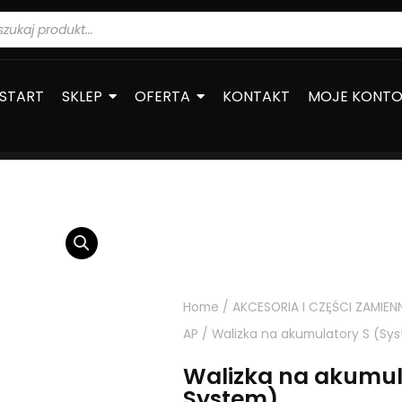
warka
ów
START
SKLEP
OFERTA
KONTAKT
MOJE KONT
Home
/
AKCESORIA I CZĘŚCI ZAMIEN
AP
/ Walizka na akumulatory S (Sys
Walizka na akumula
System)