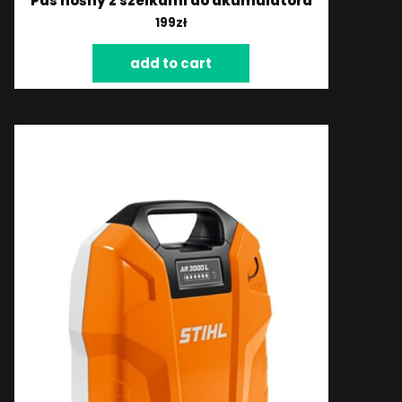
Pas nośny z szelkami do akumulatora
199
zł
add to cart