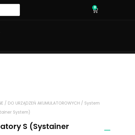
0
wózek
O
NE
/
DO URZĄDZEŃ AKUMULATOROWYCH
/
System
tainer System)
tory S (Systainer