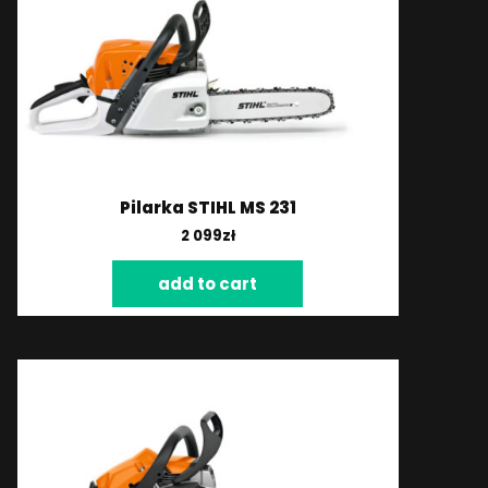
Pilarka STIHL MS 231
2 099
zł
add to cart