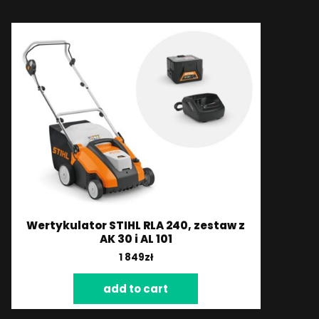
Wertykulator STIHL RLA 240, zestaw z
AK 30 i AL 101
1 849
zł
add to cart