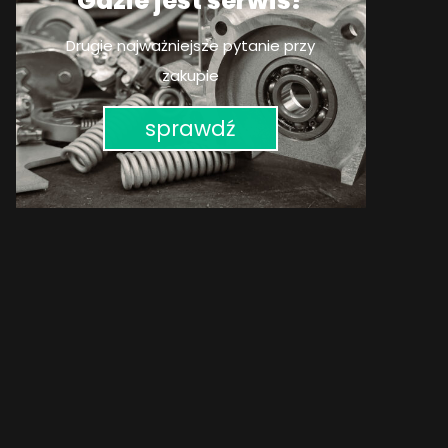
Gdzie jest serwis?
Drugie najważniejsze pytanie przy
zakupie
sprawdź