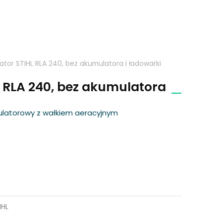
ator STIHL RLA 240, bez akumulatora i ładowarki
 RLA 240, bez akumulatora
latorowy z wałkiem aeracyjnym
IHL