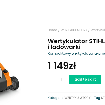
Home
/
WERTYKULATORY
/ Wertykul
Wertykulator STIHL
i ładowarki
Kompaktowy wertykulator akumu
1 149
zł
Wertykulator
add to cart
STIHL
RLA
Kategoria
WERTYKULATORY
Tag
ST
240,