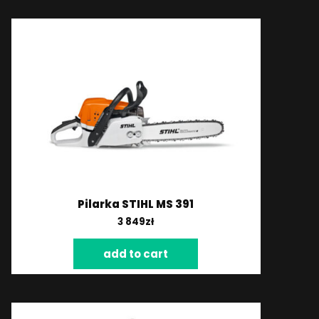
Pilarka STIHL MS 391
3 849
zł
add to cart