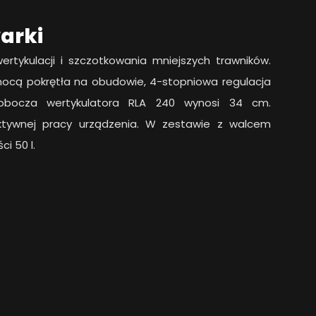
warki
tykulacji i szczotkowania mniejszych trawników.
mocą pokrętła na obudowie, 4-stopniowa regulacja
 robocza wertykulatora RLA 240 wynosi 34 cm.
ektywnej pracy urządzenia. W zestawie z walcem
i 50 l.